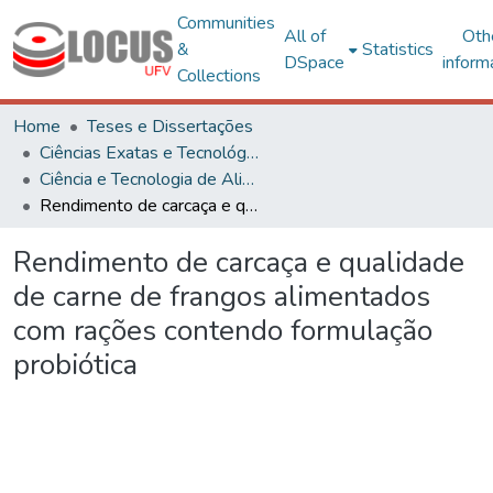
Communities
All of
Oth
&
Statistics
DSpace
inform
Collections
Home
Teses e Dissertações
Ciências Exatas e Tecnológicas
Ciência e Tecnologia de Alimentos
Rendimento de carcaça e qualidade de carne de frangos alimentados com rações contendo formulação probiótica
Rendimento de carcaça e qualidade
de carne de frangos alimentados
com rações contendo formulação
probiótica