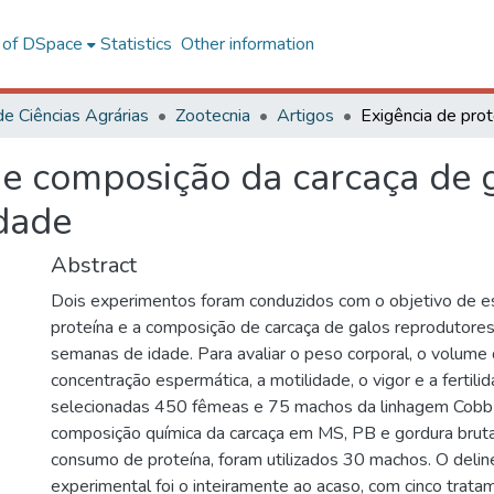
l of DSpace
Statistics
Other information
de Ciências Agrárias
Zootecnia
Artigos
 e composição da carcaça de 
dade
Abstract
Dois experimentos foram conduzidos com o objetivo de es
proteína e a composição de carcaça de galos reprodutore
semanas de idade. Para avaliar o peso corporal, o volume
concentração espermática, a motilidade, o vigor e a fertili
selecionadas 450 fêmeas e 75 machos da linhagem Cobb-
composição química da carcaça em MS, PB e gordura brut
consumo de proteína, foram utilizados 30 machos. O deli
experimental foi o inteiramente ao acaso, com cinco trata