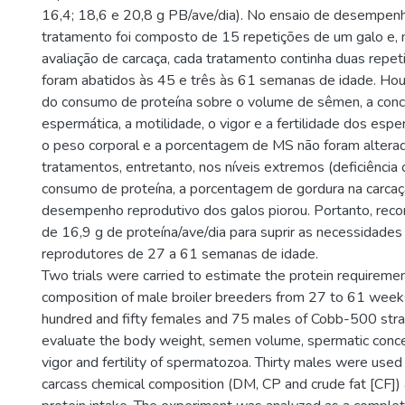
16,4; 18,6 e 20,8 g PB/ave/dia). No ensaio de desempenh
tratamento foi composto de 15 repetições de um galo e, 
avaliação de carcaça, cada tratamento continha duas repet
foram abatidos às 45 e três às 61 semanas de idade. Hou
do consumo de proteína sobre o volume de sêmen, a con
espermática, a motilidade, o vigor e a fertilidade dos es
o peso corporal e a porcentagem de MS não foram altera
tratamentos, entretanto, nos níveis extremos (deficiência
consumo de proteína, a porcentagem de gordura na carca
desempenho reprodutivo dos galos piorou. Portanto, re
de 16,9 g de proteína/ave/dia para suprir as necessidades
reprodutores de 27 a 61 semanas de idade.
Two trials were carried to estimate the protein requireme
composition of male broiler breeders from 27 to 61 weeks
hundred and fifty females and 75 males of Cobb-500 stra
evaluate the body weight, semen volume, spermatic concen
vigor and fertility of spermatozoa. Thirty males were used 
carcass chemical composition (DM, CP and crude fat [CF]) a