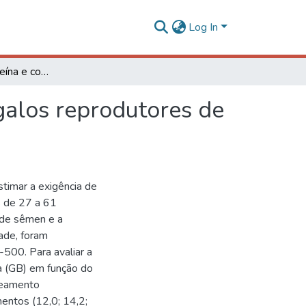
Log In
Exigência de proteína e composição da carcaça de galos reprodutores de 27 a 61 semanas de idade
galos reprodutores de
timar a exigência de
s de 27 a 61
 de sêmen e a
dade, foram
500. Para avaliar a
a (GB) em função do
neamento
mentos (12,0; 14,2;