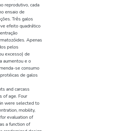
o reprodutivo, cada
no ensaio de
ições. Três galos
ve efeito quadrático
centração
permatozóides. Apenas
dos pelos
 ou excesso) de
ça aumentou e o
comenda-se consumo
 protéicas de galos
nts and carcass
 of age. Four
in were selected to
tration, mobility,
for evaluation of
s a function of