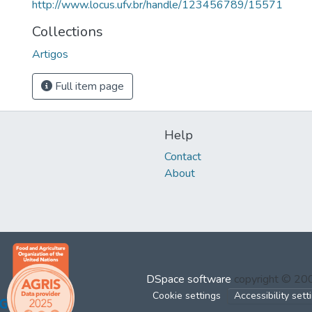
http://www.locus.ufv.br/handle/123456789/15571
Collections
Artigos
Full item page
Help
Contact
About
DSpace software
copyright © 2
Cookie settings
Accessibility sett