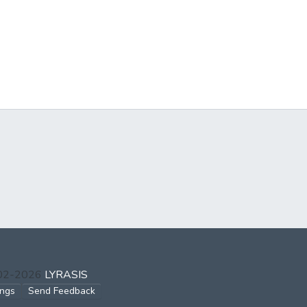
002-2026
LYRASIS
ings
Send Feedback