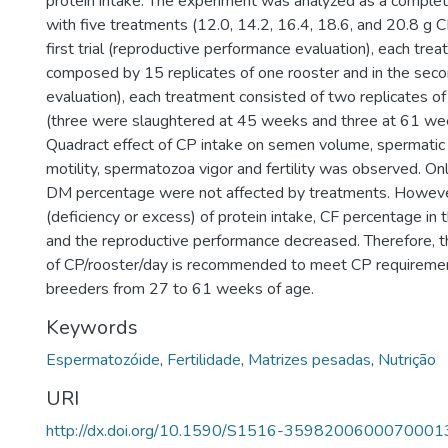
protein intake. The experiment was analyzed as a comple
with five treatments (12.0, 14.2, 16.4, 18.6, and 20.8 g CP
first trial (reproductive performance evaluation), each tr
composed by 15 replicates of one rooster and in the secon
evaluation), each treatment consisted of two replicates of
(three were slaughtered at 45 weeks and three at 61 wee
Quadract effect of CP intake on semen volume, spermatic 
motility, spermatozoa vigor and fertility was observed. O
DM percentage were not affected by treatments. However
(deficiency or excess) of protein intake, CF percentage in 
and the reproductive performance decreased. Therefore, t
of CP/rooster/day is recommended to meet CP requirement
breeders from 27 to 61 weeks of age.
Keywords
Espermatozóide
,
Fertilidade
,
Matrizes pesadas
,
Nutrição
URI
http://dx.doi.org/10.1590/S1516-3598200600070001