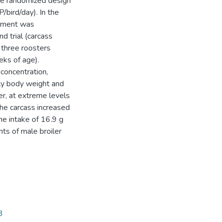
te randomized design
/bird/day). In the
eatment was
d trial (carcass
 three roosters
ks of age).
concentration,
nly body weight and
, at extreme levels
the carcass increased
he intake of 16.9 g
s of male broiler
3