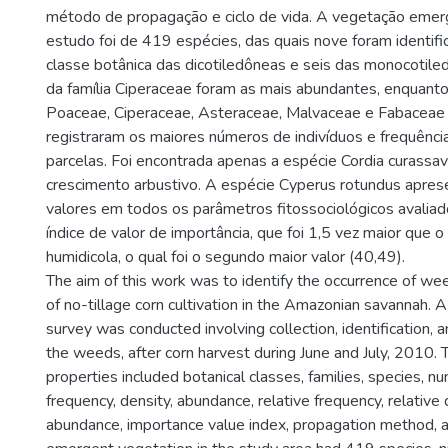
método de propagação e ciclo de vida. A vegetação emer
estudo foi de 419 espécies, das quais nove foram identif
classe botânica das dicotiledôneas e seis das monocotil
da família Ciperaceae foram as mais abundantes, enquanto 
Poaceae, Ciperaceae, Asteraceae, Malvaceae e Fabaceae
registraram os maiores números de indivíduos e frequênci
parcelas. Foi encontrada apenas a espécie Cordia curassa
crescimento arbustivo. A espécie Cyperus rotundus apres
valores em todos os parâmetros fitossociológicos avalia
índice de valor de importância, que foi 1,5 vez maior que o
humidicola, o qual foi o segundo maior valor (40,49).
The aim of this work was to identify the occurrence of wee
of no-tillage corn cultivation in the Amazonian savannah. 
survey was conducted involving collection, identification, a
the weeds, after corn harvest during June and July, 2010. 
properties included botanical classes, families, species, nu
frequency, density, abundance, relative frequency, relative d
abundance, importance value index, propagation method, an