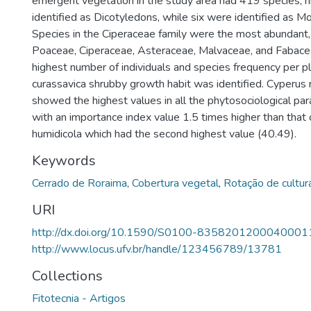
emergent vegetation in the study area had 419 species, n
identified as Dicotyledons, while six were identified as 
Species in the Ciperaceae family were the most abundant, 
Poaceae, Ciperaceae, Asteraceae, Malvaceae, and Fabace
highest number of individuals and species frequency per pl
curassavica shrubby growth habit was identified. Cyperus
showed the highest values in all the phytosociological pa
with an importance index value 1.5 times higher than that o
humidicola which had the second highest value (40.49).
Keywords
Cerrado de Roraima
,
Cobertura vegetal
,
Rotação de cultur
URI
http://dx.doi.org/10.1590/S0100-8358201200040001
http://www.locus.ufv.br/handle/123456789/13781
Collections
Fitotecnia - Artigos