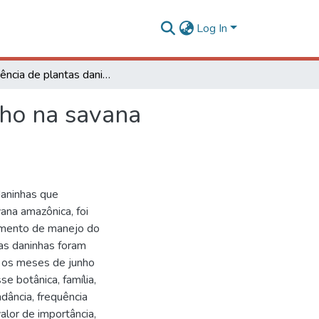
Log In
Ocorrência de plantas daninhas após cultivo de milho na savana amazônica
lho na savana
daninhas que
ana amazônica, foi
imento de manejo do
tas daninhas foram
e os meses de junho
e botânica, família,
dância, frequência
valor de importância,