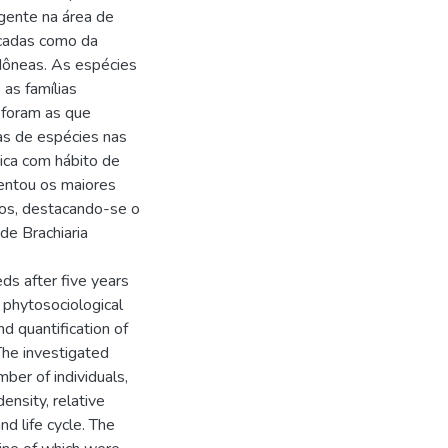
gente na área de
icadas como da
edôneas. As espécies
as famílias
 foram as que
as de espécies nas
vica com hábito de
entou os maiores
dos, destacando-se o
 de Brachiaria
ds after five years
A phytosociological
nd quantification of
The investigated
mber of individuals,
ensity, relative
d life cycle. The