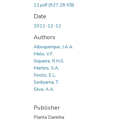
11.pdf
(927.28 KB)
Date
2011-12-12
Authors
Albuquerque, J.A.A.
Melo, V.F.
Siqueira, R.H.S.
Martins, S.A.
Finoto, E.L.
Sediyama, T.
Silva, A.A.
Publisher
Planta Daninha