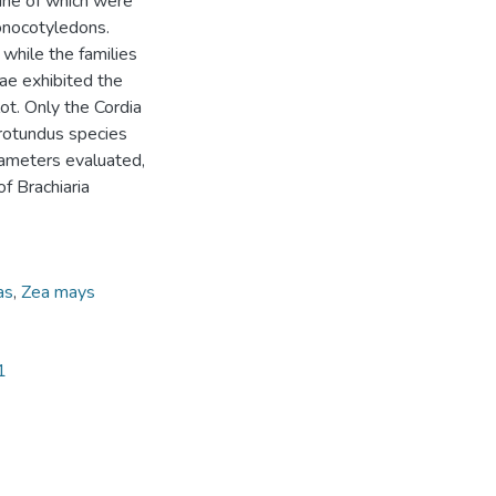
ine of which were
Monocotyledons.
while the families
ae exhibited the
ot. Only the Cordia
 rotundus species
rameters evaluated,
f Brachiaria
as
,
Zea mays
1