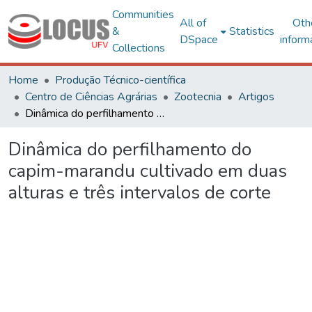
Communities
All of
Oth
&
Statistics
DSpace
inform
Collections
Home
Produção Técnico-científica
Centro de Ciências Agrárias
Zootecnia
Artigos
Dinâmica do perfilhamento do capim-marandu cultivado em duas alturas e três intervalos de corte
Dinâmica do perfilhamento do
capim-marandu cultivado em duas
alturas e três intervalos de corte