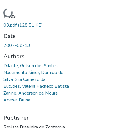
Loading...
Files
03.pdf
(128.51 KB)
Date
2007-08-13
Authors
Difante, Gelson dos Santos
Nascimento Júnior, Domicio do
Silva, Sila Carneiro da
Euclides, Valéria Pacheco Batista
Zanine, Anderson de Moura
Adese, Bruna
Publisher
Revista Brasileira de Zootecnia