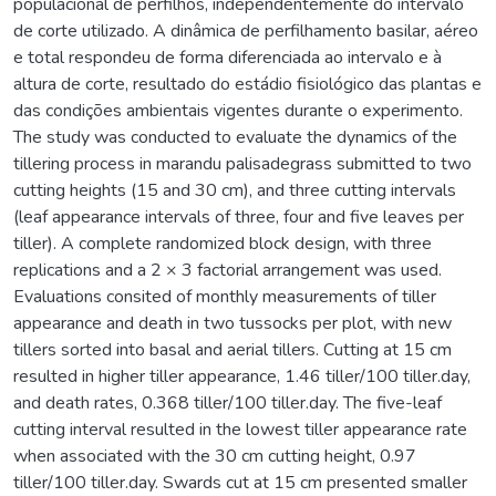
populacional de perfilhos, independentemente do intervalo
de corte utilizado. A dinâmica de perfilhamento basilar, aéreo
e total respondeu de forma diferenciada ao intervalo e à
altura de corte, resultado do estádio fisiológico das plantas e
das condições ambientais vigentes durante o experimento.
The study was conducted to evaluate the dynamics of the
tillering process in marandu palisadegrass submitted to two
cutting heights (15 and 30 cm), and three cutting intervals
(leaf appearance intervals of three, four and five leaves per
tiller). A complete randomized block design, with three
replications and a 2 × 3 factorial arrangement was used.
Evaluations consited of monthly measurements of tiller
appearance and death in two tussocks per plot, with new
tillers sorted into basal and aerial tillers. Cutting at 15 cm
resulted in higher tiller appearance, 1.46 tiller/100 tiller.day,
and death rates, 0.368 tiller/100 tiller.day. The five-leaf
cutting interval resulted in the lowest tiller appearance rate
when associated with the 30 cm cutting height, 0.97
tiller/100 tiller.day. Swards cut at 15 cm presented smaller