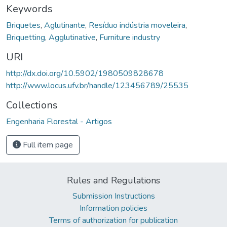
Keywords
Briquetes
,
Aglutinante
,
Resíduo indústria moveleira
,
Briquetting
,
Agglutinative
,
Furniture industry
URI
http://dx.doi.org/10.5902/1980509828678
http://www.locus.ufv.br/handle/123456789/25535
Collections
Engenharia Florestal - Artigos
Full item page
Rules and Regulations
Submission Instructions
Information policies
Terms of authorization for publication