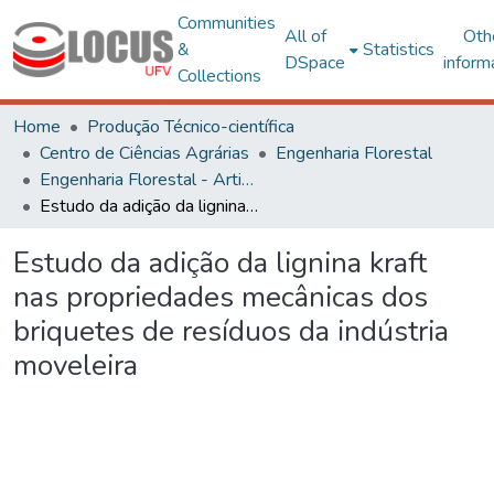
Communities
All of
Oth
&
Statistics
DSpace
inform
Collections
Home
Produção Técnico-científica
Centro de Ciências Agrárias
Engenharia Florestal
Engenharia Florestal - Artigos
Estudo da adição da lignina kraft nas propriedades mecânicas dos briquetes de resíduos da indústria moveleira
Estudo da adição da lignina kraft
nas propriedades mecânicas dos
briquetes de resíduos da indústria
moveleira