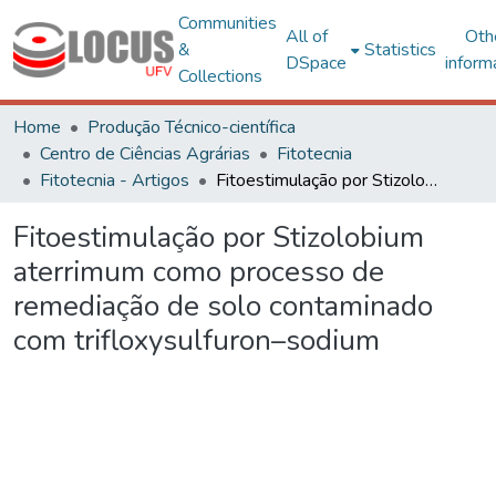
Communities
All of
Oth
&
Statistics
DSpace
inform
Collections
Home
Produção Técnico-científica
Centro de Ciências Agrárias
Fitotecnia
Fitotecnia - Artigos
Fitoestimulação por Stizolobium aterrimum como processo de remediação de solo contaminado com trifloxysulfuron–sodium
Fitoestimulação por Stizolobium
aterrimum como processo de
remediação de solo contaminado
com trifloxysulfuron–sodium