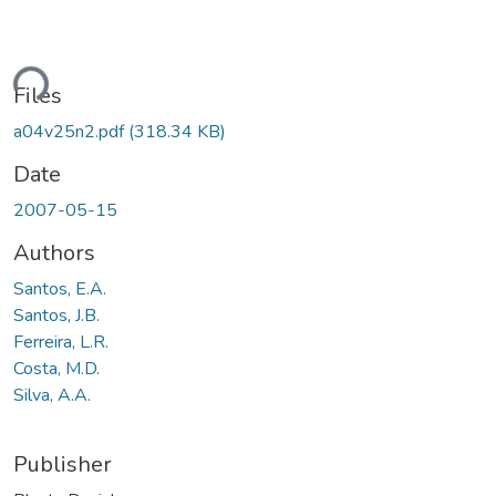
ding...
Files
a04v25n2.pdf
(318.34 KB)
Date
2007-05-15
Authors
Santos, E.A.
Santos, J.B.
Ferreira, L.R.
Costa, M.D.
Silva, A.A.
Publisher