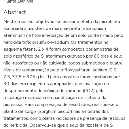
Planta Daninha
Abstract
Neste trabalho, objetivou–se avaliar o efeito da microbiota
associada à rizosfera de mucuna–preta (Stizolobium
aterrimum) na fitorremediação de um solo contaminado pelo
herbicida trifloxysulfuron–sodium. Os tratamentos no
esquema fatorial 2 x 4 foram compostos por amostras de
solo rizosférico de S. aterrimum cultivado por 60 dias e solo
não–rizosférico ou não cultivado, todos submetidos a quatro
níveis de contaminação pelo trifloxysulfuron–sodium (0,0,
7,5, 37,5 e 375 g ha–1). As amostras foram incubadas por
30 dias em recipientes apropriados para avaliação do
desprendimento de dióxido de carbono (CO2) pela
respiração microbiana e quantificação de carbono da
biomassa. Para comprovação de resultados, realizou–se o
plantio de sorgo (Sorghum bicolor) nas amostras dos
tratamentos, como planta indicadora da presença de resíduos
do herbicida. Observou–se que o solo da rizosfera de S.