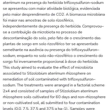
aterrimum na presença do herbicida trifloxysulfuron–sodium
se apresentou com maior atividade biológica, evidenciada
pelo maior desprendimento de CO2. A biomassa microbiana
foi maior nas amostras de solo rizosférico,
independentemente da presença do herbicida. Comprovou–
se a contribuição da microbiota no processo de
descontaminação do solo, pelo fato de o crescimento das
plantas de sorgo em solo rizosférico ter se apresentado
semelhante na ausência ou presença do trifloxysulfuron–
sodium, enquanto no solo não–rizosférico o crescimento do
sorgo foi inversamente proporcional à dose do herbicida.
This study aimed to evaluate the effect of microbiota
associated to Stizolobium aterrimum rhizosphere on
remediation of soil contaminated with trifloxysulfuron–
sodium. The treatments were arranged in a factorial scheme
2x4 and consisted of samples of Stizolobium aterrimum
rhizosphere soils cultivated for 60 days and non–rhizosphere
or non–cultivated soil, all submitted to four contamination
levels (0.0, 7.5, 37.5 and 375 g ha–1).. Samples were