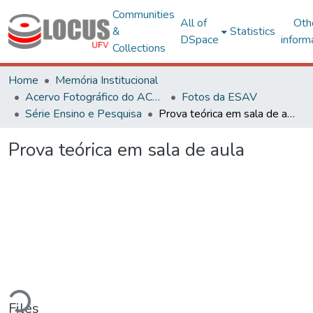
Communities
All of
Oth
&
Statistics
DSpace
inform
Collections
Home
Memória Institucional
Acervo Fotográfico do ACH-UFV
Fotos da ESAV
Série Ensino e Pesquisa
Prova teórica em sala de aula
Prova teórica em sala de aula
ding...
Files