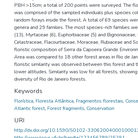
PBH >15cm; a total of 200 points were surveyed. The flor
was comprised of the sampled individuals plus species col
random forays inside the forest. A total of 69 species wer
genera and 29 families. The most species-rich families 
(13), Myrtaceae (6), Euphorbiaceae (5) and Bignoniaceae
Celastraceae, Flacourtiaceae, Moraceae, Rubiaceae and So
floristic composition of Serra da Capoeira Grande Environ
Area was compared to 18 other forest areas in Rio de Jan
floristic similarity was observed between this forest and 
lower altitudes. Similarity was low for all forests, showing
diversity of Rio de Janeiro forests.
Keywords
Florística
,
Floresta Atlântica
,
Fragmentos florestais
,
Conse
Atlantic forest
,
Forest fragments
,
Conservation
URI
http://dx.doi.org/10.1590/S0102-3306200400010001
http://www.locus.ufv.br/handle/123456789/25291