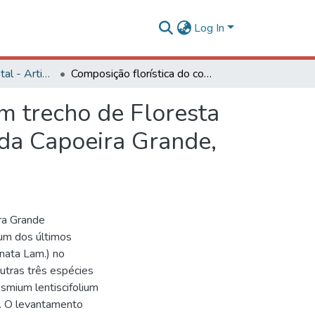
Log In
Engenharia Florestal - Artigos
Composição florística do componente arbóreo de um trecho de Floresta Atlântica na Área de Proteção Ambiental da Serra da Capoeira Grande, Rio de Janeiro, RJ, Brasil
m trecho de Floresta
 da Capoeira Grande,
ra Grande
um dos últimos
inata Lam.) no
outras três espécies
osmium lentiscifolium
th. O levantamento