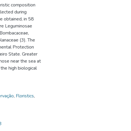
istic composition
lected during
e obtained, in 58
were Leguminosae
, Bombacaceae,
lanaceae (3). The
mental Protection
eiro State. Greater
those near the sea at
 the high biological
rvação
,
Floristics
,
3