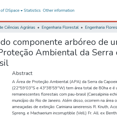
l of DSpace
Statistics
Other information
de Ciências Agrárias
Engenharia Florestal
a do componente arbóreo de u
 Proteção Ambiental da Serra
sil
Abstract
A Área de Proteção Ambiental (APA) da Serra da Capoei
(22º59'03"S e 43º38'59"W) tem área total de 80ha e é 
remanescentes florestais com pau-brasil (Caesalpinia ech
município do Rio de Janeiro. Além disso, ocorrem na área 
ameaçadas de extinção: Cariniana ianeirensis R. Knuth, Ac
Spreng. e Machaerium incorruptible (Vell.) Fr. All. ex Ben