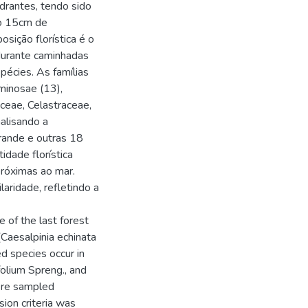
drantes, tendo sido
ão 15cm de
osição florística é o
durante caminhadas
pécies. As famílias
minosae (13),
ceae, Celastraceae,
alisando a
Grande e outras 18
idade florística
próximas ao mar.
aridade, refletindo a
of the last forest
(Caesalpinia echinata
d species occur in
folium Spreng., and
were sampled
ion criteria was