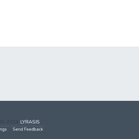
002-2026
LYRASIS
ings
Send Feedback