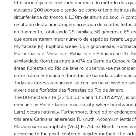
fitossociológico foi realizado por meio do método dos qua
alocados 200 pontos e tendo-se como critério de inclus
circunferência do tronco a 1,30m de altura do solo. A comp
resultado desta amostragem acrescida de coletas feitas 
no fragmento, totalizando 29 famílias, 58 gêneros e 69 es
que apresentaram maior número de espécies foram: Legu
Myrtaceae (6), Euphorbiaceae (5), Bignoniaceae, Bombaca
Flacourtiaceae, Moraceae, Rubiaceae e Solanaceae (3). An
similaridade florística entre a APA da Serra da Capoeira 
áreas florestais do Rio de Janeiro, observou-se maior ident
entre a área estudada e florestas de baixada localizadas 
Todas as florestas reuniram-se com um baixo nível de simil
diversidade florística das florestas do Rio de Janeiro.
The 80-hectare site (22º59'03"S and 43º38'59"W), is one 
remnants in Rio de Janeiro municipality, where brazilwood 
Lam.) occurs naturally. Furthermore, three other endangere
this area: Cariniana ianeirensis R. Knuth, Acosmium lentisci
Machaerium incorruptible (Vell.) Fr. All. ex Benth. Trees 
according to the point-centered-quarter method. The inclus