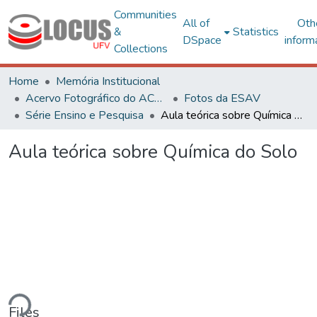
Communities
All of
Oth
&
Statistics
DSpace
inform
Collections
Home
Memória Institucional
Acervo Fotográfico do ACH-UFV
Fotos da ESAV
Série Ensino e Pesquisa
Aula teórica sobre Química do Solo
Aula teórica sobre Química do Solo
ding...
Files