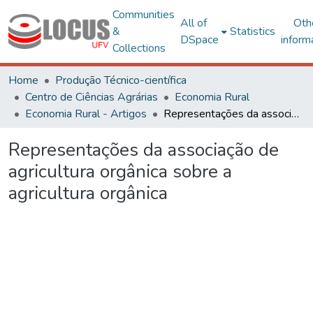
Communities
All of
Oth
&
Statistics
DSpace
inform
Collections
Home
Produção Técnico-científica
Centro de Ciências Agrárias
Economia Rural
Economia Rural - Artigos
Representações da associação de agricultura orgânica sobre a agricultura orgânica
Representações da associação de
agricultura orgânica sobre a
agricultura orgânica