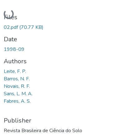
Loading...
Files
02.pdf
(70.77 KB)
Date
1998-09
Authors
Leite, F. P.
Barros, N. F.
Novais, R. F.
Sans, L. M. A.
Fabres, A. S.
Publisher
Revista Brasileira de Ciência do Solo