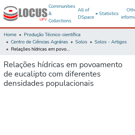
Communities
All of
Oth
&
Statistics
DSpace
inform
Collections
Home
Produção Técnico-científica
Centro de Ciências Agrárias
Solos
Solos - Artigos
Relações hídricas em povoamento de eucalipto com diferentes densidades populacionais
Relações hídricas em povoamento
de eucalipto com diferentes
densidades populacionais