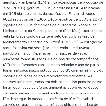
genótipo x ambiente (IGA) em características de produção de
leite (PL305), gordura (G305) e proteína (P305) truncadas
em 305 dias de animais da raça Guzerá. Foram utilizados
6823 registros de PL305, 2466 registros de G305 e 1870
registros de P305 fornecidos pelo Programa Nacional de
Melhoramento do Guzerá para Leite (PNMGuL), coordenado
pela Embrapa Gado de Leite e pelo Centro Brasileiro de
Melhoramento Genético do Guzerá (CBMG 2 ). A estação de
parto foi divida em seca (abril a setembro) e chuvosa
(outubro a março). Apenas as informações de vacas
primíparas foram utilizadas. Os grupos de contemporâneos
(GC) foram formados considerando rebanho e ano de parto.
Foram incluídos nesse estudo apenas GC com no mínimo três
registros de filhas de dois reprodutores diferentes. As
análises foram realizadas em dois passos. No primeiro passo
foram estimados os efeitos ambientais sobre os fenótipos
utilizando um modelo animal multicaracterístico ignorando a
IGA. No segundo passo, a ocorrência de IGA foi avaliada
através de análises unicaracterísticas utilizando modelo de