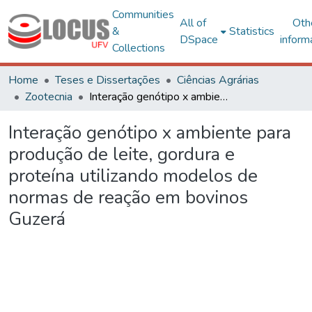
Communities
All of
Oth
&
Statistics
DSpace
inform
Collections
Home
Teses e Dissertações
Ciências Agrárias
Zootecnia
Interação genótipo x ambiente para produção de leite, gordura e proteína utilizando modelos de normas de reação em bovinos Guzerá
Interação genótipo x ambiente para
produção de leite, gordura e
proteína utilizando modelos de
normas de reação em bovinos
Guzerá