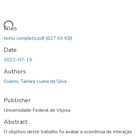
ding...
Files
texto completo.pdf
(827.49 KB)
Date
2022-07-15
Authors
Soares, Tainara Luana da Silva
Publisher
Universidade Federal de Viçosa
Abstract
O objetivo deste trabalho foi avaliar a ocorrência de interação