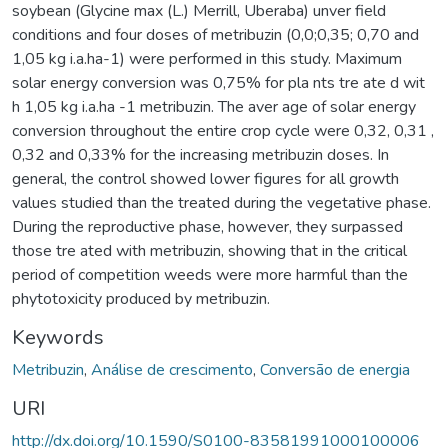
soybean (Glycine max (L.) Merrill, Uberaba) unver field
conditions and four doses of metribuzin (0,0;0,35; 0,70 and
1,05 kg i.a.ha-1) were performed in this study. Maximum
solar energy conversion was 0,75% for pla nts tre ate d wit
h 1,05 kg i.a.ha -1 metribuzin. The aver age of solar energy
conversion throughout the entire crop cycle were 0,32, 0,31 ,
0,32 and 0,33% for the increasing metribuzin doses. In
general, the control showed lower figures for all growth
values studied than the treated during the vegetative phase.
During the reproductive phase, however, they surpassed
those tre ated with metribuzin, showing that in the critical
period of competition weeds were more harmful than the
phytotoxicity produced by metribuzin.
Keywords
Metribuzin
,
Análise de crescimento
,
Conversão de energia
URI
http://dx.doi.org/10.1590/S0100-83581991000100006