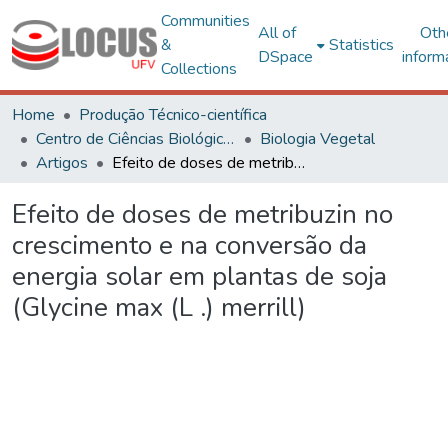
Communities
All of
Oth
&
Statistics
DSpace
inform
Collections
Home
Produção Técnico-científica
Centro de Ciências Biológicas e da Saúde
Biologia Vegetal
Artigos
Efeito de doses de metribuzin no crescimento e na conversão da energia solar em plantas de soja (Glycine max (L .) merrill)
Efeito de doses de metribuzin no
crescimento e na conversão da
energia solar em plantas de soja
(Glycine max (L .) merrill)