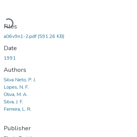
Loading...
Files
a06v9n1-2.pdf
(591.26 KB)
Date
1991
Authors
Silva Neto, P. J.
Lopes, N. F.
Oliva, M. A.
Silva, J. F.
Ferreira, L. R.
Publisher