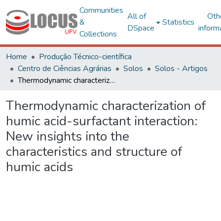
Communities
All of
Oth
&
Statistics
DSpace
inform
Collections
Home
Produção Técnico-científica
Centro de Ciências Agrárias
Solos
Solos - Artigos
Thermodynamic characterization of humic acid-surfactant interaction: New insights into the characteristics and structure of humic acids
Thermodynamic characterization of
humic acid-surfactant interaction:
New insights into the
characteristics and structure of
humic acids