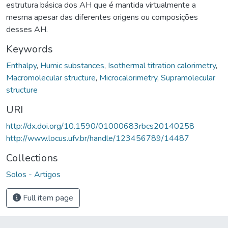
estrutura básica dos AH que é mantida virtualmente a
mesma apesar das diferentes origens ou composições
desses AH.
Keywords
Enthalpy
,
Humic substances
,
Isothermal titration calorimetry
,
Macromolecular structure
,
Microcalorimetry
,
Supramolecular
structure
URI
http://dx.doi.org/10.1590/01000683rbcs20140258
http://www.locus.ufv.br/handle/123456789/14487
Collections
Solos - Artigos
Full item page