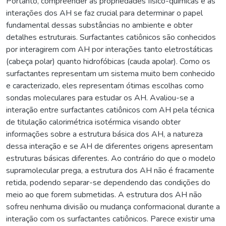
Portanto, compreender as propriedades físico-químicas e as
interações dos AH se faz crucial para determinar o papel
fundamental dessas substâncias no ambiente e obter
detalhes estruturais. Surfactantes catiônicos são conhecidos
por interagirem com AH por interações tanto eletrostáticas
(cabeça polar) quanto hidrofóbicas (cauda apolar). Como os
surfactantes representam um sistema muito bem conhecido
e caracterizado, eles representam ótimas escolhas como
sondas moleculares para estudar os AH. Avaliou-se a
interação entre surfactantes catiônicos com AH pela técnica
de titulação calorimétrica isotérmica visando obter
informações sobre a estrutura básica dos AH, a natureza
dessa interação e se AH de diferentes origens apresentam
estruturas básicas diferentes. Ao contrário do que o modelo
supramolecular prega, a estrutura dos AH não é fracamente
retida, podendo separar-se dependendo das condições do
meio ao que forem submetidas. A estrutura dos AH não
sofreu nenhuma divisão ou mudança conformacional durante a
interação com os surfactantes catiônicos. Parece existir uma