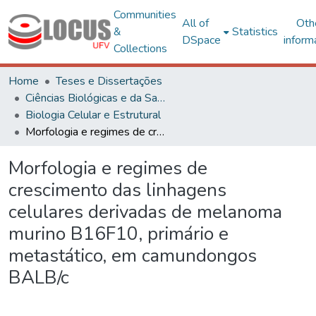
Communities
All of
Oth
&
Statistics
DSpace
inform
Collections
Home
Teses e Dissertações
Ciências Biológicas e da Saúde
Biologia Celular e Estrutural
Morfologia e regimes de crescimento das linhagens celulares derivadas de melanoma murino B16F10, primário e metastático, em camundongos BALB/c
Morfologia e regimes de
crescimento das linhagens
celulares derivadas de melanoma
murino B16F10, primário e
metastático, em camundongos
BALB/c