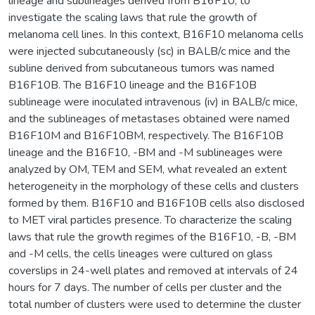
lineage and sublineages derived from B16F10; to
investigate the scaling laws that rule the growth of
melanoma cell lines. In this context, B16F10 melanoma cells
were injected subcutaneously (sc) in BALB/c mice and the
subline derived from subcutaneous tumors was named
B16F10B. The B16F10 lineage and the B16F10B
sublineage were inoculated intravenous (iv) in BALB/c mice,
and the sublineages of metastases obtained were named
B16F10M and B16F10BM, respectively. The B16F10B
lineage and the B16F10, -BM and -M sublineages were
analyzed by OM, TEM and SEM, what revealed an extent
heterogeneity in the morphology of these cells and clusters
formed by them. B16F10 and B16F10B cells also disclosed
to MET viral particles presence. To characterize the scaling
laws that rule the growth regimes of the B16F10, -B, -BM
and -M cells, the cells lineages were cultured on glass
coverslips in 24-well plates and removed at intervals of 24
hours for 7 days. The number of cells per cluster and the
total number of clusters were used to determine the cluster