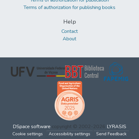
Terms of authorization for publishing books
Help
Contact
About
DSpace software
copyright © 2002-2026
LYRASIS
Cookie settings
Accessibility settings
Send Feedback