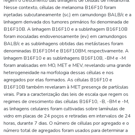
regem o crescimento das linhagens de células de melanoma.
Nesse contexto, células de melanoma B16F10 foram
injetadas subcutaneamente (sc.) em camundongo BALB/c e a
linhagem derivada dos tumores primários foi denominada de
B16F10B. A linhagem B16F10 e a sublinhagem B16F10B
foram inoculadas endovenosamente (ev.) em camundongos
BALB/c e as sublinhagens obtidas das metástases foram
denominadas B16F10M e B16F10BM, respectivamente. A
linhagem B16F10 e as sublinhagens B16F10B, -BM e -M
foram analisadas em MO, MET e MEV, revelando uma grande
heterogeneidade na morfologia dessas células e nos
agregados por elas formados. As células B16F10 e
B16F10B também revelaram à MET presença de partículas
virais. Para a caracterização das leis de escala que regem os
regimes de crescimento das células B16F10, -B, -BM e -M,
as linhagens celulares foram cultivadas sobre lamínulas de
vidro em placas de 24 poços e retiradas em intervalos de 24
horas, durante 7 dias. O número de células por agregado e o
número total de agregados foram usados para determinar a