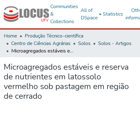
Communities
All of
Oth
&
Statistics
DSpace
inform
Collections
Home
Produção Técnico-científica
Centro de Ciências Agrárias
Solos
Solos - Artigos
Microagregados estáveis e reserva de nutrientes em latossolo vermelho sob pastagem em região de cerrado
Microagregados estáveis e reserva
de nutrientes em latossolo
vermelho sob pastagem em região
de cerrado