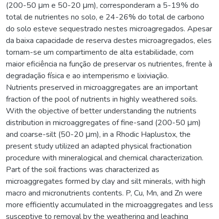
(200-50 μm e 50-20 μm), corresponderam a 5-19% do
total de nutrientes no solo, e 24-26% do total de carbono
do solo esteve sequestrado nestes microagregados. Apesar
da baixa capacidade de reserva destes microagregados, eles
tornam-se um compartimento de alta estabilidade, com
maior eficiência na função de preservar os nutrientes, frente à
degradação física e ao intemperismo e lixiviação.
Nutrients preserved in microaggregates are an important
fraction of the pool of nutrients in highly weathered soils.
With the objective of better understanding the nutrients
distribution in microaggregates of fine-sand (200-50 μm)
and coarse-silt (50-20 μm), in a Rhodic Haplustox, the
present study utilized an adapted physical fractionation
procedure with mineralogical and chemical characterization.
Part of the soil fractions was characterized as
microaggregates formed by clay and silt minerals, with high
macro and micronutrients contents. P, Cu, Mn, and Zn were
more efficiently accumulated in the microaggregates and less
susceptive to removal by the weathering and leaching