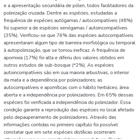
e a apresentação secundária de pólen, todos facilitadores da
polinização cruzada. Dentre as espécies, estudadas a
frequência de espécies autógamas / autocompatíveis (48%)
foi superior a de espécies xenógamas / autoincompatíveis
(35%). Verificou-se que 76% das espécies autocompatíveis
apresentaram algum tipo de barreira morfológica ou temporal
à autopolinização, que se tornou ineficaz. A frequência de
apomixia (17%) foi alta e diferiu dos valores obtidos em
outros estudos de sub-bosque (˂2%). As espécies
autoincompatíveis são em sua maioria arbustivas, o interior
da mata e a dependência por polinizadores; as
autocompatíveis e apomíticas com o hábito herbáceo, área
aberta e a independência por polinizadores. Em 65% dessas
espécies foi verificada a independência do polinizador. Essa
condição garante a reprodução das espécies no local afetado
pelo depauperamento de polinizadores. Através das
informações contidas no primeiro capítulo foi possível
constatar que em sete espécies distílicas ocorreram