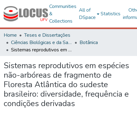
Communities
All of
Oth
&
Statistics
DSpace
inform
Collections
Home
Teses e Dissertações
Ciências Biológicas e da Saúde
Botânica
Sistemas reprodutivos em espécies não-arbóreas de fragmento de Floresta Atlântica do sudeste brasileiro: diversidade, frequência e condições derivadas
Sistemas reprodutivos em espécies
não-arbóreas de fragmento de
Floresta Atlântica do sudeste
brasileiro: diversidade, frequência e
condições derivadas