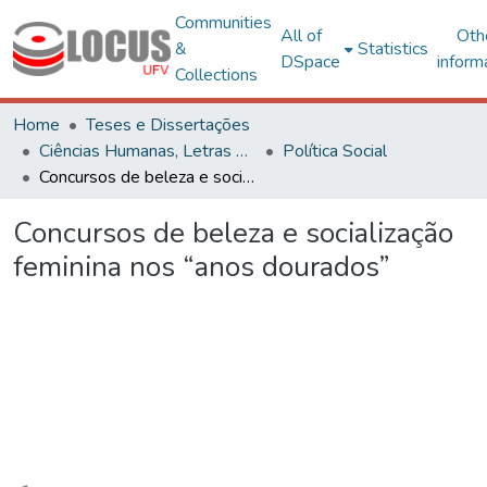
Communities
All of
Oth
&
Statistics
DSpace
inform
Collections
Home
Teses e Dissertações
Ciências Humanas, Letras e Artes
Política Social
Concursos de beleza e socialização feminina nos “anos dourados”
Concursos de beleza e socialização
feminina nos “anos dourados”