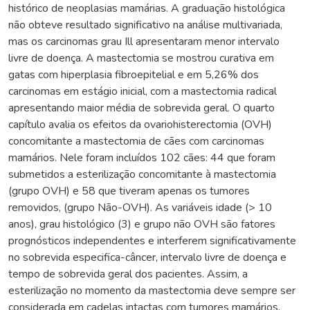
histórico de neoplasias mamárias. A graduação histológica
não obteve resultado significativo na análise multivariada,
mas os carcinomas grau Ill apresentaram menor intervalo
livre de doença. A mastectomia se mostrou curativa em
gatas com hiperplasia fibroepitelial e em 5,26% dos
carcinomas em estágio inicial, com a mastectomia radical
apresentando maior média de sobrevida geral. O quarto
capítulo avalia os efeitos da ovariohisterectomia (OVH)
concomitante a mastectomia de cães com carcinomas
mamários. Nele foram incluídos 102 cães: 44 que foram
submetidos a esterilização concomitante à mastectomia
(grupo OVH) e 58 que tiveram apenas os tumores
removidos, (grupo Não-OVH). As variáveis idade (> 10
anos), grau histológico (3) e grupo não OVH são fatores
prognósticos independentes e interferem significativamente
no sobrevida especifica-câncer, intervalo livre de doença e
tempo de sobrevida geral dos pacientes. Assim, a
esterilização no momento da mastectomia deve sempre ser
considerada em cadelas intactas com tumores mamários,