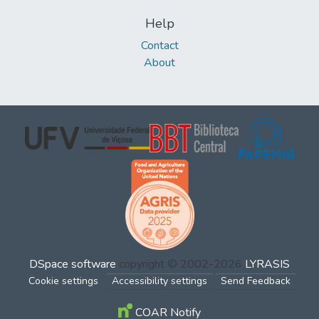
Help
Contact
About
DSpace software
copyright © 2002-2026
LYRASIS
Cookie settings
Accessibility settings
Send Feedback
COAR Notify