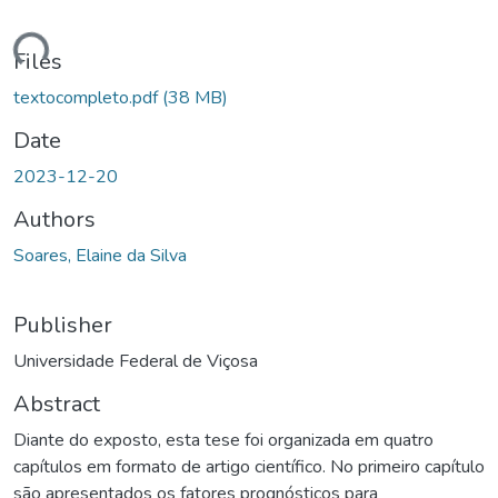
Loading...
Files
textocompleto.pdf
(38 MB)
Date
2023-12-20
Authors
Soares, Elaine da Silva
Publisher
Universidade Federal de Viçosa
Abstract
Diante do exposto, esta tese foi organizada em quatro
capítulos em formato de artigo científico. No primeiro capítulo
são apresentados os fatores prognósticos para