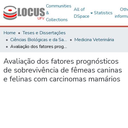
Communities
All of
Oth
&
Statistics
DSpace
inform
Collections
Home
Teses e Dissertações
Ciências Biológicas e da Saúde
Medicina Veterinária
Avaliação dos fatores prognósticos de sobrevivência de fêmeas caninas e felinas com carcinomas mamários
Avaliação dos fatores prognósticos
de sobrevivência de fêmeas caninas
e felinas com carcinomas mamários