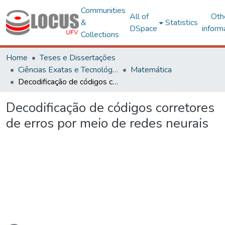
Communities
All of
Oth
&
Statistics
DSpace
inform
Collections
Home
Teses e Dissertações
Ciências Exatas e Tecnológicas
Matemática
Decodificação de códigos corretores de erros por meio de redes neurais
Decodificação de códigos corretores
de erros por meio de redes neurais
Loading...