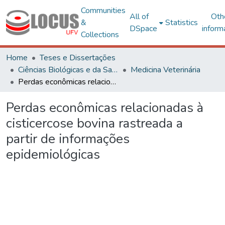
Communities
All of
Oth
&
Statistics
DSpace
inform
Collections
Home
Teses e Dissertações
Ciências Biológicas e da Saúde
Medicina Veterinária
Perdas econômicas relacionadas à cisticercose bovina rastreada a partir de informações epidemiológicas
Perdas econômicas relacionadas à
cisticercose bovina rastreada a
partir de informações
epidemiológicas