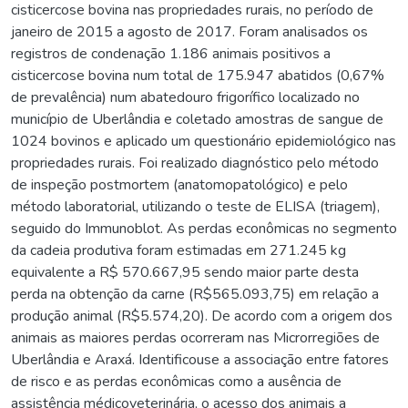
cisticercose bovina nas propriedades rurais, no período de
janeiro de 2015 a agosto de 2017. Foram analisados os
registros de condenação 1.186 animais positivos a
cisticercose bovina num total de 175.947 abatidos (0,67%
de prevalência) num abatedouro frigorífico localizado no
município de Uberlândia e coletado amostras de sangue de
1024 bovinos e aplicado um questionário epidemiológico nas
propriedades rurais. Foi realizado diagnóstico pelo método
de inspeção postmortem (anatomopatológico) e pelo
método laboratorial, utilizando o teste de ELISA (triagem),
seguido do Immunoblot. As perdas econômicas no segmento
da cadeia produtiva foram estimadas em 271.245 kg
equivalente a R$ 570.667,95 sendo maior parte desta
perda na obtenção da carne (R$565.093,75) em relação a
produção animal (R$5.574,20). De acordo com a origem dos
animais as maiores perdas ocorreram nas Microrregiões de
Uberlândia e Araxá. Identificou­se a associação entre fatores
de risco e as perdas econômicas como a ausência de
assistência médico­veterinária, o acesso dos animais a