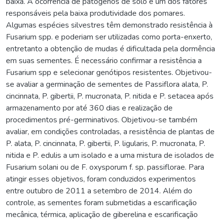
baixa. A ocorrência de patógenos de solo é um dos fatores
responsáveis pela baixa produtividade dos pomares.
Algumas espécies silvestres têm demonstrado resistência à
Fusarium spp. e poderiam ser utilizadas como porta-enxerto,
entretanto a obtenção de mudas é dificultada pela dormência
em suas sementes. É necessário confirmar a resistência a
Fusarium spp e selecionar genótipos resistentes. Objetivou-
se avaliar a germinação de sementes de Passiflora alata, P.
cincinnata, P. gibertii, P. mucronata, P. nitida e P. setacea após
armazenamento por até 360 dias e realização de
procedimentos pré-germinativos. Objetivou-se também
avaliar, em condições controladas, a resistência de plantas de
P. alata, P. cincinnata, P. gibertii, P. ligularis, P. mucronata, P.
nitida e P. edulis a um isolado e a uma mistura de isolados de
Fusarium solani ou de F. oxysporum f. sp. passiflorae. Para
atingir esses objetivos, foram conduzidos experimentos
entre outubro de 2011 a setembro de 2014. Além do
controle, as sementes foram submetidas a escarificação
mecânica, térmica, aplicação de giberelina e escarificação