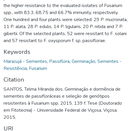
the higher resistance to the evaluated isolates of Fusarium
spp., with 83.3, 68.75 and 66.7% immunity, respectively.
One hundred and four plants were selected: 29 P. mucronata,
11 P. alata, 28 P. edulis, 14 P. ligularis, 20 P. nitida and 7 P.
gibertii. Of the selected plants, 52 were resistant to F. solani
and 57 resistant to F. oxysporum f. sp. passiflorae.
Keywords
Maracujá - Sementes
,
Passiflora
,
Germinação
,
Sementes -
Resistência
,
Fusarium
Citation
SANTOS, Telma Miranda dos. Germinação e dormência de
sementes de passifloráceas e seleção de genótipos
resistentes à Fusarium spp. 2015. 139 f. Tese (Doutorado
em Fitotecnia) - Universidade Federal de Viçosa, Viçosa.
2015.
URI