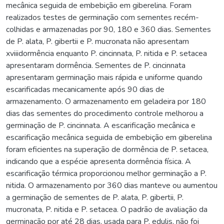
mecânica seguida de embebição em giberelina. Foram
realizados testes de germinação com sementes recém-
colhidas e armazenadas por 90, 180 e 360 dias. Sementes
de P. alata, P. gibertii e P. mucronata não apresentam
xviiidormência enquanto P. cincinnata, P. nitida e P. setacea
apresentaram dormência. Sementes de P. cincinnata
apresentaram germinação mais rápida e uniforme quando
escarificadas mecanicamente após 90 dias de
armazenamento. O armazenamento em geladeira por 180
dias das sementes do procedimento controle melhorou a
germinação de P. cincinnata. A escarificação mecânica e
escarificação mecânica seguida de embebição em giberelina
foram eficientes na superação de dormência de P. setacea,
indicando que a espécie apresenta dormência física. A
escarificação térmica proporcionou melhor germinação a P.
nitida. O armazenamento por 360 dias manteve ou aumentou
a germinação de sementes de P. alata, P. gibertii, P.
mucronata, P. nitida e P. setacea. O padrão de avaliação da
germinação por até 28 dias, usada para P. edulis, não foi