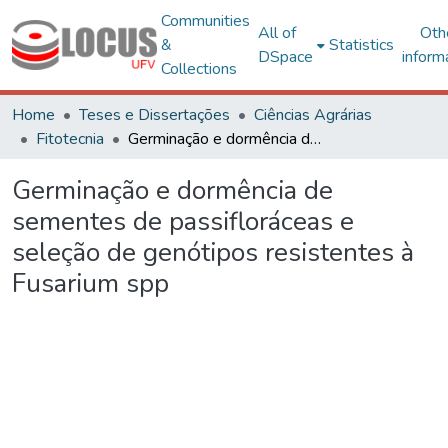
Communities
All of
Oth
&
Statistics
DSpace
inform
Collections
Home
Teses e Dissertações
Ciências Agrárias
Fitotecnia
Germinação e dormência de sementes de passifloráceas e seleção de genótipos resistentes à Fusarium spp
Germinação e dormência de
sementes de passifloráceas e
seleção de genótipos resistentes à
Fusarium spp