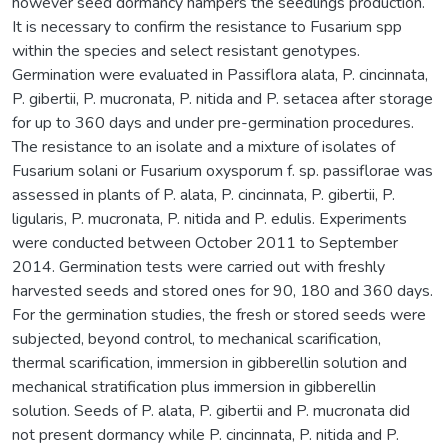
however seed dormancy hampers the seedlings production.
It is necessary to confirm the resistance to Fusarium spp
within the species and select resistant genotypes.
Germination were evaluated in Passiflora alata, P. cincinnata,
P. gibertii, P. mucronata, P. nitida and P. setacea after storage
for up to 360 days and under pre-germination procedures.
The resistance to an isolate and a mixture of isolates of
Fusarium solani or Fusarium oxysporum f. sp. passiflorae was
assessed in plants of P. alata, P. cincinnata, P. gibertii, P.
ligularis, P. mucronata, P. nitida and P. edulis. Experiments
were conducted between October 2011 to September
2014. Germination tests were carried out with freshly
harvested seeds and stored ones for 90, 180 and 360 days.
For the germination studies, the fresh or stored seeds were
subjected, beyond control, to mechanical scarification,
thermal scarification, immersion in gibberellin solution and
mechanical stratification plus immersion in gibberellin
solution. Seeds of P. alata, P. gibertii and P. mucronata did
not present dormancy while P. cincinnata, P. nitida and P.