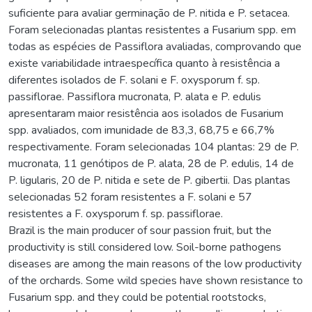
suficiente para avaliar germinação de P. nitida e P. setacea.
Foram selecionadas plantas resistentes a Fusarium spp. em
todas as espécies de Passiflora avaliadas, comprovando que
existe variabilidade intraespecífica quanto à resistência a
diferentes isolados de F. solani e F. oxysporum f. sp.
passiflorae. Passiflora mucronata, P. alata e P. edulis
apresentaram maior resistência aos isolados de Fusarium
spp. avaliados, com imunidade de 83,3, 68,75 e 66,7%
respectivamente. Foram selecionadas 104 plantas: 29 de P.
mucronata, 11 genótipos de P. alata, 28 de P. edulis, 14 de
P. ligularis, 20 de P. nitida e sete de P. gibertii. Das plantas
selecionadas 52 foram resistentes a F. solani e 57
resistentes a F. oxysporum f. sp. passiflorae.
Brazil is the main producer of sour passion fruit, but the
productivity is still considered low. Soil-borne pathogens
diseases are among the main reasons of the low productivity
of the orchards. Some wild species have shown resistance to
Fusarium spp. and they could be potential rootstocks,