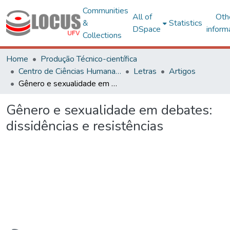
Communities
All of
Oth
&
Statistics
DSpace
inform
Collections
Home
Produção Técnico-científica
Centro de Ciências Humanas, Letras e Artes
Letras
Artigos
Gênero e sexualidade em debates: dissidências e resistências
Gênero e sexualidade em debates:
dissidências e resistências
Loading...