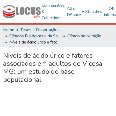
Communities
All of
Oth
&
Statistics
DSpace
inform
Collections
Home
Teses e Dissertações
Ciências Biológicas e da Saúde
Ciência da Nutrição
Níveis de ácido úrico e fatores associados em adultos de Viçosa-MG: um estudo de base populacional
Níveis de ácido úrico e fatores
associados em adultos de Viçosa-
MG: um estudo de base
populacional