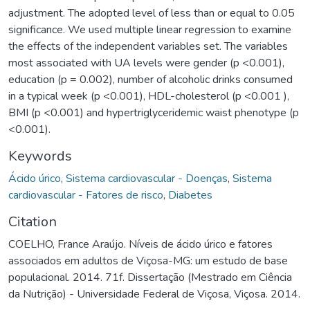
adjustment. The adopted level of less than or equal to 0.05
significance. We used multiple linear regression to examine
the effects of the independent variables set. The variables
most associated with UA levels were gender (p <0.001),
education (p = 0.002), number of alcoholic drinks consumed
in a typical week (p <0.001), HDL-cholesterol (p <0.001 ),
BMI (p <0.001) and hypertriglyceridemic waist phenotype (p
<0.001).
Keywords
Ácido úrico
,
Sistema cardiovascular - Doenças
,
Sistema
cardiovascular - Fatores de risco
,
Diabetes
Citation
COELHO, France Araújo. Níveis de ácido úrico e fatores
associados em adultos de Viçosa-MG: um estudo de base
populacional. 2014. 71f. Dissertação (Mestrado em Ciência
da Nutrição) - Universidade Federal de Viçosa, Viçosa. 2014.