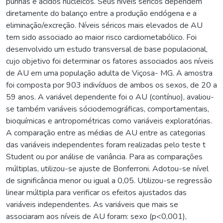
purinas e ácidos nucleicos. Seus níveis séricos dependem
diretamente do balanço entre a produção endógena e a
eliminação/excreção. Níveis séricos mais elevados de AU
tem sido associado ao maior risco cardiometabólico. Foi
desenvolvido um estudo transversal de base populacional,
cujo objetivo foi determinar os fatores associados aos níveis
de AU em uma população adulta de Viçosa- MG. A amostra
foi composta por 903 indivíduos de ambos os sexos, de 20 a
59 anos. A variável dependente foi o AU (contínuo), avaliou-
se também variáveis sóciodemográficas, comportamentais,
bioquímicas e antropométricas como variáveis exploratórias.
A comparação entre as médias de AU entre as categorias
das variáveis independentes foram realizadas pelo teste t
Student ou por análise de variância. Para as comparações
múltiplas, utilizou-se ajuste de Bonferroni. Adotou-se nível
de significância menor ou igual a 0,05. Utilizou-se regressão
linear múltipla para verificar os efeitos ajustados das
variáveis independentes. As variáveis que mais se
associaram aos níveis de AU foram: sexo (p<0,001),