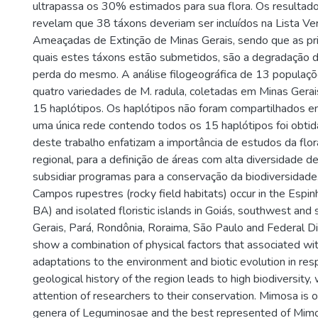
ultrapassa os 30% estimados para sua flora. Os resultad
revelam que 38 táxons deveriam ser incluídos na Lista V
Ameaçadas de Extinção de Minas Gerais, sendo que as pri
quais estes táxons estão submetidos, são a degradação d
perda do mesmo. A análise filogeográfica de 13 populaç
quatro variedades de M. radula, coletadas em Minas Gerais
15 haplótipos. Os haplótipos não foram compartilhados e
uma única rede contendo todos os 15 haplótipos foi obtid
deste trabalho enfatizam a importância de estudos da flora 
regional, para a definição de áreas com alta diversidade d
subsidiar programas para a conservação da biodiversidade
Campos rupestres (rocky field habitats) occur in the Esp
BA) and isolated floristic islands in Goiás, southwest and
Gerais, Pará, Rondônia, Roraima, São Paulo and Federal Dis
show a combination of physical factors that associated wi
adaptations to the environment and biotic evolution in res
geological history of the region leads to high biodiversity
attention of researchers to their conservation. Mimosa is o
genera of Leguminosae and the best represented of Mimo