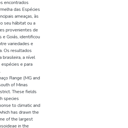
os encontrados
ermelha das Espécies
ncipais ameaças, às
o seu hábitat ou a
ões provenientes de
 e Goiás, identificou
ntre variedades e
a. Os resultados
brasileira, a nível
e espécies e para
.
inhaço Range (MG and
 south of Minas
trict. These fields
th species
ponse to climatic and
, which has drawn the
ne of the largest
soideae in the