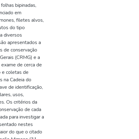
folhas bipinadas,
enciado em
mones, filetes alvos,
utos do tipo
ta diversos
 são apresentados a
tus de conservação
 Gerais (CRMG) e a
o exame de cerca de
 e coletas de
as na Cadeia do
ave de identificação,
ares, usos,
s. Os critérios da
conservação de cada
ada para investigar a
resentado nestes
ior do que o citado