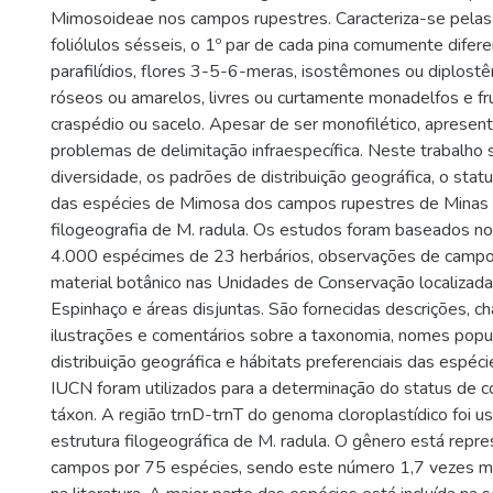
Mimosoideae nos campos rupestres. Caracteriza-se pelas 
foliólulos sésseis, o 1º par de cada pina comumente difer
parafilídios, flores 3-5-6-meras, isostêmones ou diplostê
róseos ou amarelos, livres ou curtamente monadelfos e fr
craspédio ou sacelo. Apesar de ser monofilético, apresen
problemas de delimitação infraespecífica. Neste trabalho
diversidade, os padrões de distribuição geográfica, o sta
das espécies de Mimosa dos campos rupestres de Minas
filogeografia de M. radula. Os estudos foram baseados n
4.000 espécimes de 23 herbários, observações de campo
material botânico nas Unidades de Conservação localizad
Espinhaço e áreas disjuntas. São fornecidas descrições, ch
ilustrações e comentários sobre a taxonomia, nomes popul
distribuição geográfica e hábitats preferenciais das espécie
IUCN foram utilizados para a determinação do status de 
táxon. A região trnD-trnT do genoma cloroplastídico foi us
estrutura filogeográfica de M. radula. O gênero está rep
campos por 75 espécies, sendo este número 1,7 vezes ma