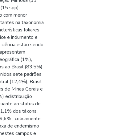
a seção Mimosa (31
(15 spp).
ão com menor
rtantes na taxonomia
terísticas foliares
lice e indumento e
 ciência estão sendo
s apresentam
geográfica (1%),
os ao Brasil (83,5%).
efinidos sete padrões
tral (12,4%), Brasil
es de Minas Gerais e
) edistribuição
Quanto ao status de
31,1% dos táxons,
9,6% , criticamente
 taxa de endemismo
 nestes campos e