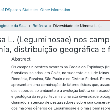
l of DSpace
Statistics
Other information
Ciências Biológicas e da Saúde
Botânica
Diversidade de Mimosa L. (Leguminosae) nos campos rupestres de Minas Gerais: taxonomia, distribuição geográfica e filogeografia
a L. (Leguminosae) nos camp
a, distribuição geográfica e 
Abstract
Os campos rupestres ocorrem na Cadeia do Espinhaço (M
florísticas isoladas, em Goiás, no sudoeste e sul de Minas 
Rondônia, Roraima, São Paulo e no Distrito Federal. Est
apresentam uma combinação de fatores físicos que, asso
das espécies ao ambiente e à evolução biótica em resposta
e geológica da região, levam a uma alta diversidade bioló
chamado a atenção de pesquisadores sobre sua conserva
dos maiores gêneros de Leguminosae e o mais bem repr