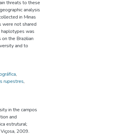
ain threats to these
ogeographic analysis
collected in Minas
s were not shared
15 haplotypes was
 on the Brazilian
iversity and to
ográfica
,
 rupestres
,
sity in the campos
ution and
a estrutural;
 Viçosa, 2009.