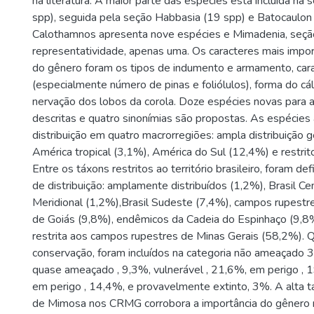
na literatura. A maior parte das espécies está incluída n
spp), seguida pela seção Habbasia (19 spp) e Batocaulon 
Calothamnos apresenta nove espécies e Mimadenia, seç
representatividade, apenas uma. Os caracteres mais impo
do gênero foram os tipos de indumento e armamento, carac
(especialmente número de pinas e foliólulos), forma do cá
nervação dos lobos da corola. Doze espécies novas para a
descritas e quatro sinonímias são propostas. As espécie
distribuição em quatro macrorregiões: ampla distribuição 
América tropical (3,1%), América do Sul (12,4%) e restrit
Entre os táxons restritos ao território brasileiro, foram d
de distribuição: amplamente distribuídos (1,2%), Brasil Cen
Meridional (1,2%),Brasil Sudeste (7,4%), campos rupestr
de Goiás (9,8%), endêmicos da Cadeia do Espinhaço (9,8%
restrita aos campos rupestres de Minas Gerais (58,2%). 
conservação, foram incluídos na categoria não ameaçado 
quase ameaçado , 9,3%, vulnerável , 21,6%, em perigo , 1
em perigo , 14,4%, e provavelmente extinto, 3%. A alta
de Mimosa nos CRMG corrobora a importância do gênero