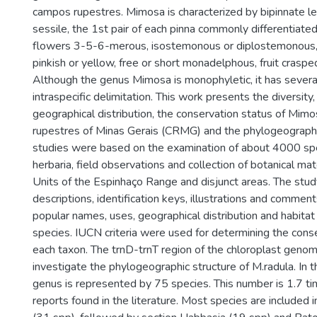
campos rupestres. Mimosa is characterized by bipinnate le
sessile, the 1st pair of each pinna commonly differentiated 
flowers 3-5-6-merous, isostemonous or diplostemonous, 
pinkish or yellow, free or short monadelphous, fruit craspe
Although the genus Mimosa is monophyletic, it has severa
intraspecific delimitation. This work presents the diversity,
geographical distribution, the conservation status of Mim
rupestres of Minas Gerais (CRMG) and the phylogeography
studies were based on the examination of about 4000 s
herbaria, field observations and collection of botanical mat
Units of the Espinhaço Range and disjunct areas. The stu
descriptions, identification keys, illustrations and comme
popular names, uses, geographical distribution and habitat
species. IUCN criteria were used for determining the cons
each taxon. The trnD-trnT region of the chloroplast geno
investigate the phylogeographic structure of M.radula. In t
genus is represented by 75 species. This number is 1.7 ti
reports found in the literature. Most species are included