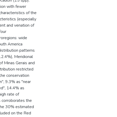
caulon (15 spp).
ion with fewer
haracteristics of the
teristics (especially
ent and venation of
four
croregions: wide
South America
istribution patterns
(12.4%), Meridional
of Minas Gerais and
ribution restricted
the conservation
rn", 9.3% as "near
ed", 14.4% as
igh rate of
 corroborates the
 the 30% estimated
ncluded on the Red