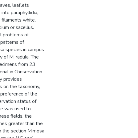
aves, leaflets
into paraphyllidia,
filaments white,
dium or sacellus.
l problems of
 patterns of
osa species in campus
 of M. radula. The
pecimens from 23
erial in Conservation
dy provides
nts on the taxonomy,
 preference of the
ervation status of
me was used to
hese fields, the
mes greater than the
 in the section Mimosa