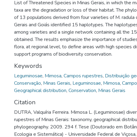
List of Threatened Species in Minas Gerais, in which the m
taxa are the degradation or loss of their habitat. The phyl
of 13 populations derived from four varieties of M. radula 
Gerais and Goiás identified 15 haplotypes. The haplotype
among varieties and a single network containing all the 
obtained. The results emphasize the importance of studies
flora, at regional level, to define areas with high species d
support programs of biodiversity conservation.
Keywords
Leguminosae
,
Mimosa
,
Campos rupestres
,
Distribuição ge
Conservação
,
Minas Gerais
,
Leguminosae
,
Mimosa
,
Campos
Geographical distribution
,
Conservation
,
Minas Gerais
Citation
DUTRA, Valquíria Ferreira. Mimosa L. (Leguminosae) diver
rupestres of Minas Gerais: taxonomy, geographical distrib
phylogeography. 2009. 294 f. Tese (Doutorado em Botânic
Ecologia e Sistemática) - Universidade Federal de Viçosa,