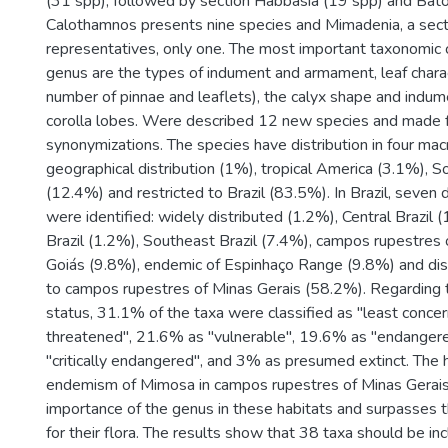
(31 spp), followed by section Habbasia (19 spp) and Bato
Calothamnos presents nine species and Mimadenia, a sect
representatives, only one. The most important taxonomic c
genus are the types of indument and armament, leaf charac
number of pinnae and leaflets), the calyx shape and indum
corolla lobes. Were described 12 new species and made 
synonymizations. The species have distribution in four ma
geographical distribution (1%), tropical America (3.1%), 
(12.4%) and restricted to Brazil (83.5%). In Brazil, seven d
were identified: widely distributed (1.2%), Central Brazil 
Brazil (1.2%), Southeast Brazil (7.4%), campos rupestres 
Goiás (9.8%), endemic of Espinhaço Range (9.8%) and dist
to campos rupestres of Minas Gerais (58.2%). Regarding 
status, 31.1% of the taxa were classified as "least conce
threatened", 21.6% as "vulnerable", 19.6% as "endanger
"critically endangered", and 3% as presumed extinct. The h
endemism of Mimosa in campos rupestres of Minas Gerais
importance of the genus in these habitats and surpasses
for their flora. The results show that 38 taxa should be i