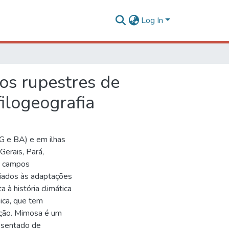
Log In
os rupestres de
filogeografia
G e BA) e em ilhas
Gerais, Pará,
es campos
ciados às adaptações
 à história climática
gica, que tem
ção. Mimosa é um
esentado de