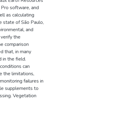
azil Earth Resources
 Pro software, and
ll as calculating
e state of São Paulo,
vironmental, and
verify the
The comparison
d that, in many
in the field.
conditions can
 the limitations,
onitoring failures in
ble supplements to
ssing. Vegetation