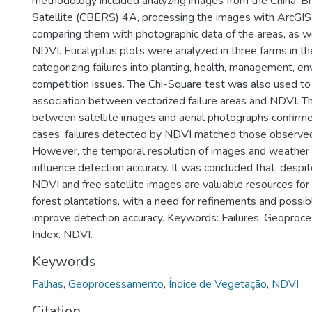
methodology included analyzing images from the China-Br
Satellite (CBERS) 4A, processing the images with ArcGIS
comparing them with photographic data of the areas, as we
NDVI. Eucalyptus plots were analyzed in three farms in th
categorizing failures into planting, health, management, en
competition issues. The Chi-Square test was also used to 
association between vectorized failure areas and NDVI. 
between satellite images and aerial photographs confirme
cases, failures detected by NDVI matched those observed 
However, the temporal resolution of images and weather 
influence detection accuracy. It was concluded that, despite
NDVI and free satellite images are valuable resources for m
forest plantations, with a need for refinements and possi
improve detection accuracy. Keywords: Failures. Geoproce
Index. NDVI.
Keywords
Falhas
,
Geoprocessamento
,
Índice de Vegetação
,
NDVI
Citation