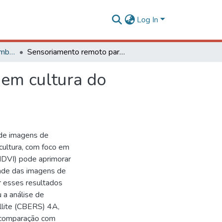
Log In
Engenharia Agrícola e Ambiental - TCCs de Graduação
Sensoriamento remoto para identificação de falhas em cultura do eucalipto
 em cultura do
 de imagens de
vicultura, com foco em
NDVI) pode aprimorar
dade das imagens de
r esses resultados
 a análise de
llite (CBERS) 4A,
 comparação com