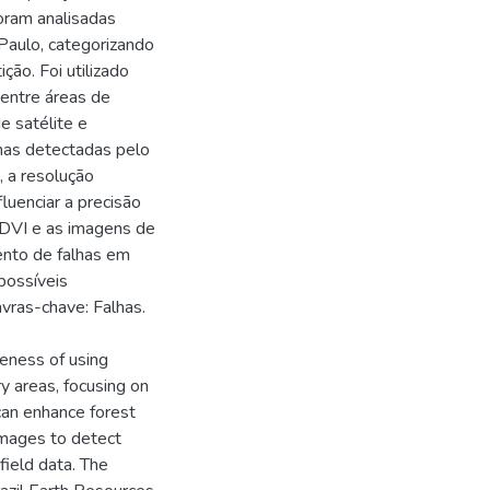
oram analisadas
Paulo, categorizando
ção. Foi utilizado
 entre áreas de
e satélite e
lhas detectadas pelo
 a resolução
luenciar a precisão
 NDVI e as imagens de
ento de falhas em
possíveis
vras-chave: Falhas.
veness of using
ry areas, focusing on
an enhance forest
 images to detect
field data. The