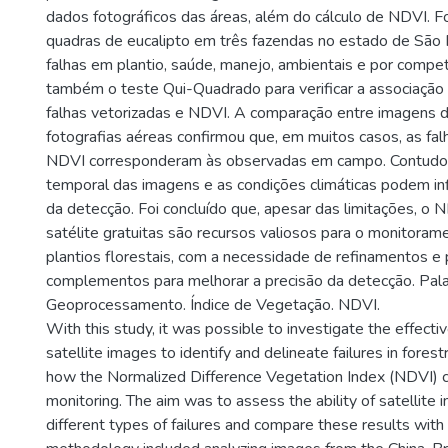
dados fotográficos das áreas, além do cálculo de NDVI. F
quadras de eucalipto em três fazendas no estado de São 
falhas em plantio, saúde, manejo, ambientais e por competi
também o teste Qui-Quadrado para verificar a associação
falhas vetorizadas e NDVI. A comparação entre imagens d
fotografias aéreas confirmou que, em muitos casos, as fa
NDVI corresponderam às observadas em campo. Contudo,
temporal das imagens e as condições climáticas podem inf
da detecção. Foi concluído que, apesar das limitações, o
satélite gratuitas são recursos valiosos para o monitoram
plantios florestais, com a necessidade de refinamentos e 
complementos para melhorar a precisão da detecção. Pala
Geoprocessamento. Índice de Vegetação. NDVI.
With this study, it was possible to investigate the effecti
satellite images to identify and delineate failures in forest
how the Normalized Difference Vegetation Index (NDVI) c
monitoring. The aim was to assess the ability of satellite
different types of failures and compare these results with 