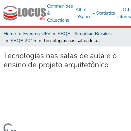
Communities
All of
Oth
&
Statistics
DSpace
inform
Collections
Home
Eventos UFV
SBQP - Simpósio Brasileiro de Qualidade do Projeto no Ambiente Construído
SBQP 2015
Tecnologias nas salas de aula e o ensino de projeto arquitetônico
Tecnologias nas salas de aula e o
ensino de projeto arquitetônico