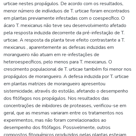
urticae nestes propágulos. De acordo com os resultados,
menor número de indíviduos de T. urticae foram encontrados
em plantas previamente infestadas com o coespecífico. O
ácaro T. mexicanus não teve seu desenvolvimento afetado
pela resposta induzida decorrente da pré-infestação de T.
urticae. A resposta da planta teve efeito contrastante a T.
mexicanus , aparentemente as defesas induzidas em
morangueiro não atuam em re-infestações de
heteroespecíficos, pelo menos para T. mexicanus. O
crescimento populacional de T. urticae também foi menor nos
propágulos de morangueiro. A defesa induzida por T. urticae
em plantas matrizes de morangueiro apresentou
sistemicidade, através do estolão, afetando o desempenho
dos fitófagos nos propágulos. Nos resultados das
concentrações de inibidores de proteases, verificou-se em
geral, que as mesmas variaram entre os tratamentos nos
experimentos, mas não foram correlacionados ao
desempenho dos fitófagos. Possivelmente, outros
compostos fitoquímicos produzidos pelas plantas estejam