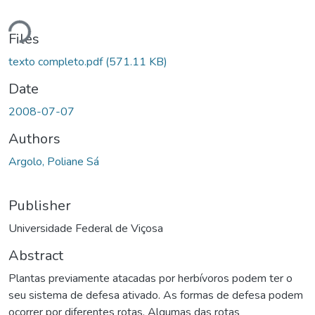
Loading...
Files
texto completo.pdf
(571.11 KB)
Date
2008-07-07
Authors
Argolo, Poliane Sá
Publisher
Universidade Federal de Viçosa
Abstract
Plantas previamente atacadas por herbívoros podem ter o
seu sistema de defesa ativado. As formas de defesa podem
ocorrer por diferentes rotas. Algumas das rotas