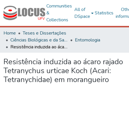
Communities
All of
Oth
&
Statistics
DSpace
inform
Collections
Home
Teses e Dissertações
Ciências Biológicas e da Saúde
Entomologia
Resistência induzida ao ácaro rajado Tetranychus urticae Koch (Acari: Tetranychidae) em morangueiro
Resistência induzida ao ácaro rajado
Tetranychus urticae Koch (Acari:
Tetranychidae) em morangueiro