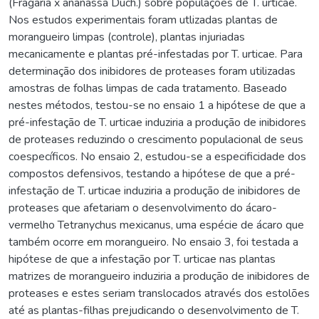
(Fragaria x ananassa Duch.) sobre populações de T. urticae.
Nos estudos experimentais foram utlizadas plantas de
morangueiro limpas (controle), plantas injuriadas
mecanicamente e plantas pré-infestadas por T. urticae. Para
determinação dos inibidores de proteases foram utilizadas
amostras de folhas limpas de cada tratamento. Baseado
nestes métodos, testou-se no ensaio 1 a hipótese de que a
pré-infestação de T. urticae induziria a produção de inibidores
de proteases reduzindo o crescimento populacional de seus
coespecíficos. No ensaio 2, estudou-se a especificidade dos
compostos defensivos, testando a hipótese de que a pré-
infestação de T. urticae induziria a produção de inibidores de
proteases que afetariam o desenvolvimento do ácaro-
vermelho Tetranychus mexicanus, uma espécie de ácaro que
também ocorre em morangueiro. No ensaio 3, foi testada a
hipótese de que a infestação por T. urticae nas plantas
matrizes de morangueiro induziria a produção de inibidores de
proteases e estes seriam translocados através dos estolões
até as plantas-filhas prejudicando o desenvolvimento de T.