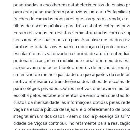
pesquisadas a escolherem estabelecimentos de ensino pr
para esta pesquisa foram produzidos junto a três família
frações de camadas populares que alargaram a renda, e qu
filhos de escolas públicas para três distintos colégios pr
Foram realizadas entrevistas semiestruturadas com os suje
seus irmãos e suas mães ou pais. A análise dos dados rev
famílias estudadas investiam na educação da prole, pois s
escolar é o mais valorizado na sociedade atual e entendia
poderiam alcançar uma mobilidade social por meio dos est
acreditavam que os estabelecimentos de ensino da rede p
um ensino de melhor qualidade do que aqueles da rede pú
motivo efetivaram a transferência dos filhos de escolas d
para colégios privados. Outros motivos que levaram as fam
escolha pelos estabelecimentos de ensino em questão fo
custos da mensalidade; as informações obtidas pelas redes
vaga na escola pública desejada; e o oferecimento de bol
integral em um dos casos. Além disso, a presença da UFV
cidade de Viçosa contribuiu indiretamente para a realização