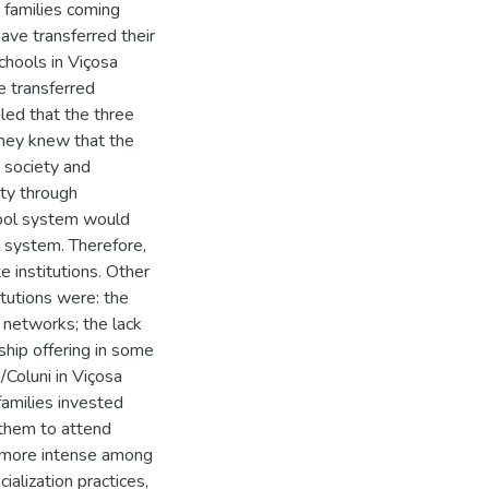
 families coming
ave transferred their
schools in Viçosa
e transferred
aled that the three
they knew that the
 society and
ity through
hool system would
l system. Therefore,
e institutions. Other
itutions were: the
l networks; the lack
rship offering in some
Coluni in Viçosa
families invested
 them to attend
as more intense among
alization practices,