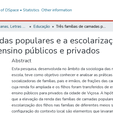
l of DSpace
Statistics
Other information
Ciências Humanas, Letras e Artes
Educação
Três famílias de camadas populares e a escolarização dos filhos: entre estabelecimentos de ensino públicos e privados
das populares e a escolarizaçã
nsino públicos e privados
Abstract
Esta pesquisa, desenvolvida no âmbito da sociologia das r
escola, teve como objetivo conhecer e analisar as práticas
socializadoras de famílias, pais e irmãos, de frações das 
cuja renda foi ampliada e os filhos foram transferidos de
ensino públicos para privados da cidade de Viçosa. A hipót
que a elevação da renda das famílias de camadas populare
escolarização dos filhos nas famílias de diferentes meios s
configuração do contexto local são elementos que levaram