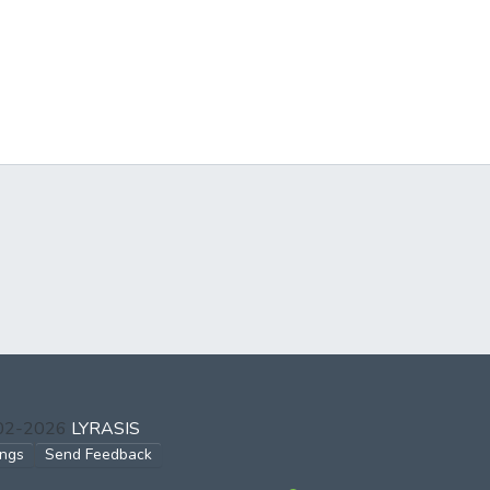
002-2026
LYRASIS
ings
Send Feedback