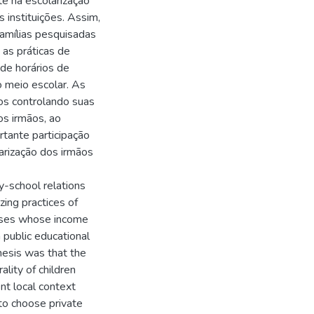
te na escolarização
instituições. Assim,
famílias pesquisadas
 as práticas de
de horários de
o meio escolar. As
os controlando suas
os irmãos, ao
rtante participação
rização dos irmãos
y-school relations
zing practices of
lasses whose income
 public educational
thesis was that the
ality of children
ent local context
 to choose private