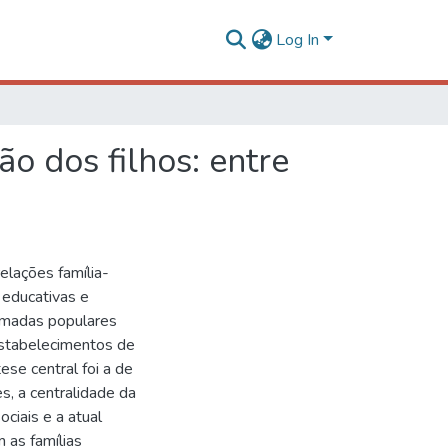
Log In
o dos filhos: entre
elações família-
 educativas e
camadas populares
 estabelecimentos de
ese central foi a de
s, a centralidade da
ociais e a atual
 as famílias