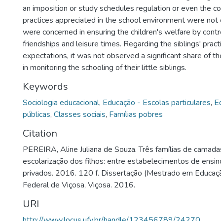
an imposition or study schedules regulation or even the co
practices appreciated in the school environment were not
were concerned in ensuring the children's welfare by contro
friendships and leisure times. Regarding the siblings' pract
expectations, it was not observed a significant share of 
in monitoring the schooling of their little siblings.
Keywords
Sociologia educacional
,
Educação - Escolas particulares
,
E
públicas
,
Classes sociais
,
Famílias pobres
Citation
PEREIRA, Aline Juliana de Souza. Três famílias de camada
escolarização dos filhos: entre estabelecimentos de ensin
privados. 2016. 120 f. Dissertação (Mestrado em Educaçã
Federal de Viçosa, Viçosa. 2016.
URI
http://www.locus.ufv.br/handle/123456789/24270