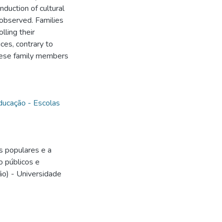
nduction of cultural
 observed. Families
lling their
ices, contrary to
these family members
ducação - Escolas
s populares e a
o públicos e
o) - Universidade