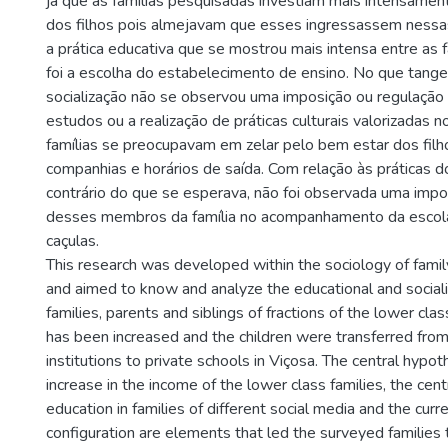
já que as famílias pesquisadas investiam mais intensamen
dos filhos pois almejavam que esses ingressassem nessas 
a prática educativa que se mostrou mais intensa entre as 
foi a escolha do estabelecimento de ensino. No que tange
socialização não se observou uma imposição ou regulação 
estudos ou a realização de práticas culturais valorizadas n
famílias se preocupavam em zelar pelo bem estar dos filh
companhias e horários de saída. Com relação às práticas d
contrário do que se esperava, não foi observada uma impo
desses membros da família no acompanhamento da escola
caçulas.
This research was developed within the sociology of famil
and aimed to know and analyze the educational and sociali
families, parents and siblings of fractions of the lower c
has been increased and the children were transferred from
institutions to private schools in Viçosa. The central hypo
increase in the income of the lower class families, the centr
education in families of different social media and the curr
configuration are elements that led the surveyed families