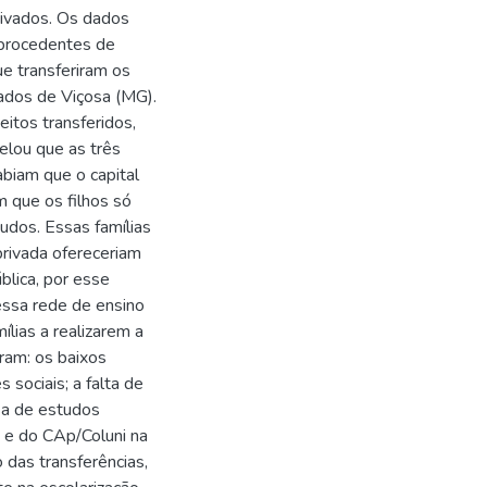
ivados. Os dados
s procedentes de
e transferiram os
ivados de Viçosa (MG).
itos transferidos,
elou que as três
abiam que o capital
m que os filhos só
udos. Essas famílias
rivada ofereceriam
blica, por esse
essa rede de ensino
ílias a realizarem a
ram: os baixos
 sociais; a falta de
sa de estudos
 e do CAp/Coluni na
 das transferências,