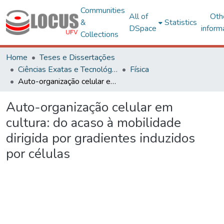
Communities
All of
Oth
&
Statistics
DSpace
inform
Collections
Home
Teses e Dissertações
Ciências Exatas e Tecnológicas
Física
Auto-organização celular em cultura: do acaso à mobilidade dirigida por gradientes induzidos por células
Auto-organização celular em
cultura: do acaso à mobilidade
dirigida por gradientes induzidos
por células