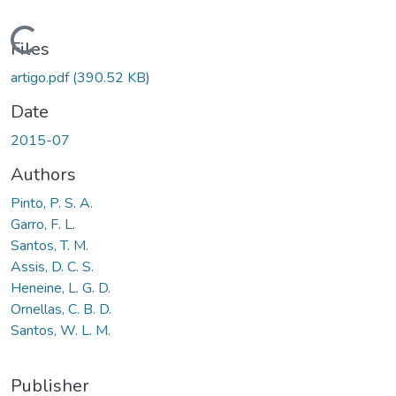
Loading...
Files
artigo.pdf
(390.52 KB)
Date
2015-07
Authors
Pinto, P. S. A.
Garro, F. L.
Santos, T. M.
Assis, D. C. S.
Heneine, L. G. D.
Ornellas, C. B. D.
Santos, W. L. M.
Publisher