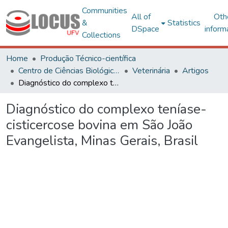
Communities
All of
Oth
&
Statistics
DSpace
inform
Collections
Home
Produção Técnico-científica
Centro de Ciências Biológicas e da Saúde
Veterinária
Artigos
Diagnóstico do complexo teníase-cisticercose bovina em São João Evangelista, Minas Gerais, Brasil
Diagnóstico do complexo teníase-
cisticercose bovina em São João
Evangelista, Minas Gerais, Brasil