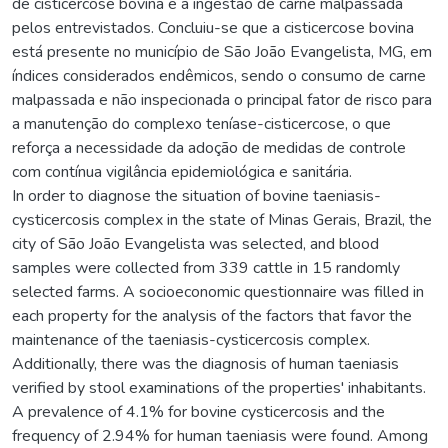
de cisticercose bovina e a ingestão de carne malpassada
pelos entrevistados. Concluiu-se que a cisticercose bovina
está presente no município de São João Evangelista, MG, em
índices considerados endêmicos, sendo o consumo de carne
malpassada e não inspecionada o principal fator de risco para
a manutenção do complexo teníase-cisticercose, o que
reforça a necessidade da adoção de medidas de controle
com contínua vigilância epidemiológica e sanitária.
In order to diagnose the situation of bovine taeniasis-
cysticercosis complex in the state of Minas Gerais, Brazil, the
city of São João Evangelista was selected, and blood
samples were collected from 339 cattle in 15 randomly
selected farms. A socioeconomic questionnaire was filled in
each property for the analysis of the factors that favor the
maintenance of the taeniasis-cysticercosis complex.
Additionally, there was the diagnosis of human taeniasis
verified by stool examinations of the properties' inhabitants.
A prevalence of 4.1% for bovine cysticercosis and the
frequency of 2.94% for human taeniasis were found. Among