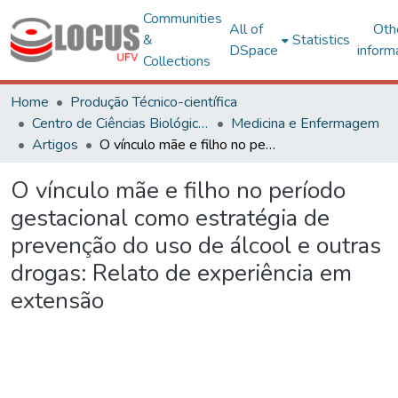
Communities
All of
Oth
&
Statistics
DSpace
inform
Collections
Home
Produção Técnico-científica
Centro de Ciências Biológicas e da Saúde
Medicina e Enfermagem
Artigos
O vínculo mãe e filho no período gestacional como estratégia de prevenção do uso de álcool e outras drogas: Relato de experiência em extensão
O vínculo mãe e filho no período
gestacional como estratégia de
prevenção do uso de álcool e outras
drogas: Relato de experiência em
extensão