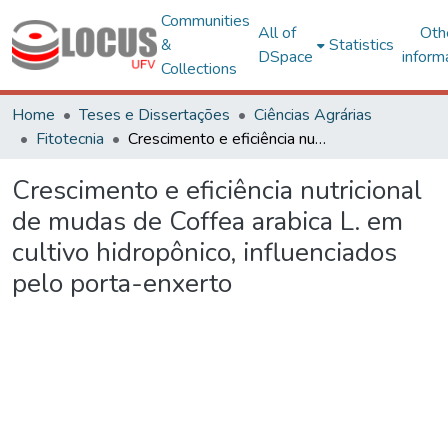
Communities
All of
Oth
&
Statistics
DSpace
inform
Collections
Home
Teses e Dissertações
Ciências Agrárias
Fitotecnia
Crescimento e eficiência nutricional de mudas de Coffea arabica L. em cultivo hidropônico, influenciados pelo porta-enxerto
Crescimento e eficiência nutricional
de mudas de Coffea arabica L. em
cultivo hidropônico, influenciados
pelo porta-enxerto