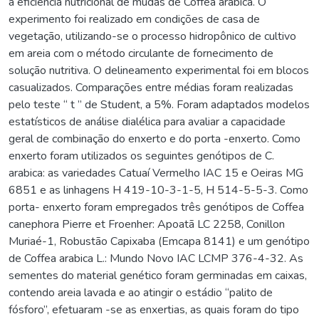
a eficiência nutricional de mudas de Coffea arabica. O
experimento foi realizado em condições de casa de
vegetação, utilizando-se o processo hidropônico de cultivo
em areia com o método circulante de fornecimento de
solução nutritiva. O delineamento experimental foi em blocos
casualizados. Comparações entre médias foram realizadas
pelo teste “ t ” de Student, a 5%. Foram adaptados modelos
estatísticos de análise dialélica para avaliar a capacidade
geral de combinação do enxerto e do porta -enxerto. Como
enxerto foram utilizados os seguintes genótipos de C.
arabica: as variedades Catuaí Vermelho IAC 15 e Oeiras MG
6851 e as linhagens H 419-10-3-1-5, H 514-5-5-3. Como
porta- enxerto foram empregados três genótipos de Coffea
canephora Pierre et Froenher: Apoatã LC 2258, Conillon
Muriaé-1, Robustão Capixaba (Emcapa 8141) e um genótipo
de Coffea arabica L.: Mundo Novo IAC LCMP 376-4-32. As
sementes do material genético foram germinadas em caixas,
contendo areia lavada e ao atingir o estádio “palito de
fósforo”, efetuaram -se as enxertias, as quais foram do tipo