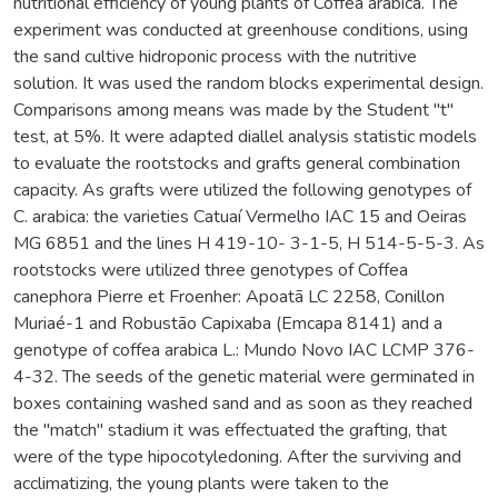
nutritional efficiency of young plants of Coffea arabica. The
experiment was conducted at greenhouse conditions, using
the sand cultive hidroponic process with the nutritive
solution. It was used the random blocks experimental design.
Comparisons among means was made by the Student "t"
test, at 5%. It were adapted diallel analysis statistic models
to evaluate the rootstocks and grafts general combination
capacity. As grafts were utilized the following genotypes of
C. arabica: the varieties Catuaí Vermelho IAC 15 and Oeiras
MG 6851 and the lines H 419-10- 3-1-5, H 514-5-5-3. As
rootstocks were utilized three genotypes of Coffea
canephora Pierre et Froenher: Apoatã LC 2258, Conillon
Muriaé-1 and Robustão Capixaba (Emcapa 8141) and a
genotype of coffea arabica L.: Mundo Novo IAC LCMP 376-
4-32. The seeds of the genetic material were germinated in
boxes containing washed sand and as soon as they reached
the "match" stadium it was effectuated the grafting, that
were of the type hipocotyledoning. After the surviving and
acclimatizing, the young plants were taken to the