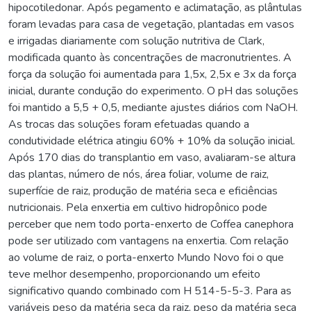
hipocotiledonar. Após pegamento e aclimatação, as plântulas
foram levadas para casa de vegetação, plantadas em vasos
e irrigadas diariamente com solução nutritiva de Clark,
modificada quanto às concentrações de macronutrientes. A
força da solução foi aumentada para 1,5x, 2,5x e 3x da força
inicial, durante condução do experimento. O pH das soluções
foi mantido a 5,5 + 0,5, mediante ajustes diários com NaOH.
As trocas das soluções foram efetuadas quando a
condutividade elétrica atingiu 60% + 10% da solução inicial.
Após 170 dias do transplantio em vaso, avaliaram-se altura
das plantas, número de nós, área foliar, volume de raiz,
superfície de raiz, produção de matéria seca e eficiências
nutricionais. Pela enxertia em cultivo hidropônico pode
perceber que nem todo porta-enxerto de Coffea canephora
pode ser utilizado com vantagens na enxertia. Com relação
ao volume de raiz, o porta-enxerto Mundo Novo foi o que
teve melhor desempenho, proporcionando um efeito
significativo quando combinado com H 514-5-5-3. Para as
variáveis peso da matéria seca da raiz, peso da matéria seca