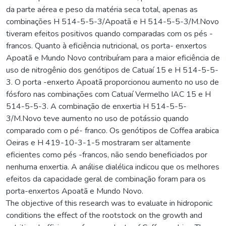
da parte aérea e peso da matéria seca total, apenas as
combinações H 514-5-5-3/Apoatã e H 514-5-5-3/M.Novo
tiveram efeitos positivos quando comparadas com os pés -
francos. Quanto à eficiência nutricional, os porta- enxertos
Apoatã e Mundo Novo contribuíram para a maior eficiência de
uso de nitrogênio dos genótipos de Catuaí 15 e H 514-5-5-
3. O porta -enxerto Apoatã proporcionou aumento no uso de
fósforo nas combinações com Catuaí Vermelho IAC 15 e H
514-5-5-3. A combinação de enxertia H 514-5-5-
3/M.Novo teve aumento no uso de potássio quando
comparado com o pé- franco. Os genótipos de Coffea arabica
Oeiras e H 419-10-3-1-5 mostraram ser altamente
eficientes como pés -francos, não sendo beneficiados por
nenhuma enxertia. A análise dialélica indicou que os melhores
efeitos da capacidade geral de combinação foram para os
porta-enxertos Apoatã e Mundo Novo.
The objective of this research was to evaluate in hidroponic
conditions the effect of the rootstock on the growth and