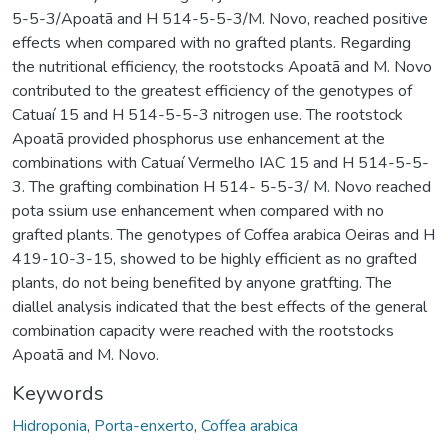
5-5-3/Apoatã and H 514-5-5-3/M. Novo, reached positive
effects when compared with no grafted plants. Regarding
the nutritional efficiency, the rootstocks Apoatã and M. Novo
contributed to the greatest efficiency of the genotypes of
Catuaí 15 and H 514-5-5-3 nitrogen use. The rootstock
Apoatã provided phosphorus use enhancement at the
combinations with Catuaí Vermelho IAC 15 and H 514-5-5-
3. The grafting combination H 514- 5-5-3/ M. Novo reached
pota ssium use enhancement when compared with no
grafted plants. The genotypes of Coffea arabica Oeiras and H
419-10-3-15, showed to be highly efficient as no grafted
plants, do not being benefited by anyone gratfting. The
diallel analysis indicated that the best effects of the general
combination capacity were reached with the rootstocks
Apoatã and M. Novo.
Keywords
Hidroponia
,
Porta-enxerto
,
Coffea arabica