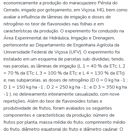
economicamente a produção do maracujazeiro Pérola do
Cerrado, irrigado por gotejamento, em Viçosa, MG, bem como
avaliar a influência de lâminas de irrigação e doses de
nitrogênio no teor de flavonoides nas folhas e em
características da produção. O experimento foi conduzido na
Área Experimental de Hidráulica, Irrigação e Drenagem,
pertencente ao Departamento de Engenharia Agrícola da
Universidade Federal de Viçosa (UFV). O experimento foi
instalado em um esquema de parcelas sub-divididas; tendo,
nas parcelas, as lâminas de irrigação (L 1 = 40 % da ETc; L 2
= 70 % da ETc; L 3 = 100 % da ETc; e L 4 = 130 % da ETc)
e, nas subparcelas, as doses de nitrogênio (D 0 = 0 kg ha -1 ;
D 1 = 150 kg ha -1 ; D 2 = 250 kg ha -1 ; e D 3 = 350 kg ha
-1 ), no delineamento inteiramente casualizado, com nove
repetições. Além do teor de flavonoides totais e
produtividade de frutos, foram avaliados os seguintes
componentes e características da produção: número de
frutos por planta, massa média do fruto, comprimento médio
do fruto, diâmetro equatorial do fruto e diâmetro caulinar. O