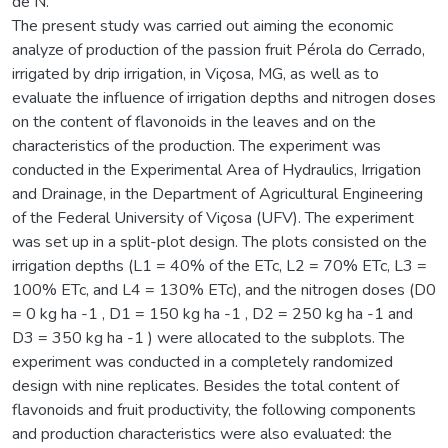
de N.
The present study was carried out aiming the economic
analyze of production of the passion fruit Pérola do Cerrado,
irrigated by drip irrigation, in Viçosa, MG, as well as to
evaluate the influence of irrigation depths and nitrogen doses
on the content of flavonoids in the leaves and on the
characteristics of the production. The experiment was
conducted in the Experimental Area of Hydraulics, Irrigation
and Drainage, in the Department of Agricultural Engineering
of the Federal University of Viçosa (UFV). The experiment
was set up in a split-plot design. The plots consisted on the
irrigation depths (L1 = 40% of the ETc, L2 = 70% ETc, L3 =
100% ETc, and L4 = 130% ETc), and the nitrogen doses (D0
= 0 kg ha -1 , D1 = 150 kg ha -1 , D2 = 250 kg ha -1 and
D3 = 350 kg ha -1 ) were allocated to the subplots. The
experiment was conducted in a completely randomized
design with nine replicates. Besides the total content of
flavonoids and fruit productivity, the following components
and production characteristics were also evaluated: the