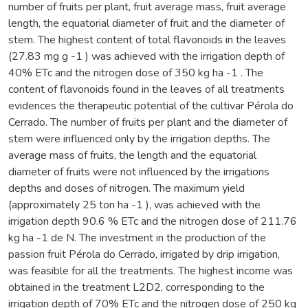
number of fruits per plant, fruit average mass, fruit average
length, the equatorial diameter of fruit and the diameter of
stem. The highest content of total flavonoids in the leaves
(27.83 mg g -1 ) was achieved with the irrigation depth of
40% ETc and the nitrogen dose of 350 kg ha -1 . The
content of flavonoids found in the leaves of all treatments
evidences the therapeutic potential of the cultivar Pérola do
Cerrado. The number of fruits per plant and the diameter of
stem were influenced only by the irrigation depths. The
average mass of fruits, the length and the equatorial
diameter of fruits were not influenced by the irrigations
depths and doses of nitrogen. The maximum yield
(approximately 25 ton ha -1 ), was achieved with the
irrigation depth 90.6 % ETc and the nitrogen dose of 211.76
kg ha -1 de N. The investment in the production of the
passion fruit Pérola do Cerrado, irrigated by drip irrigation,
was feasible for all the treatments. The highest income was
obtained in the treatment L2D2, corresponding to the
irrigation depth of 70% ETc and the nitrogen dose of 250 kg