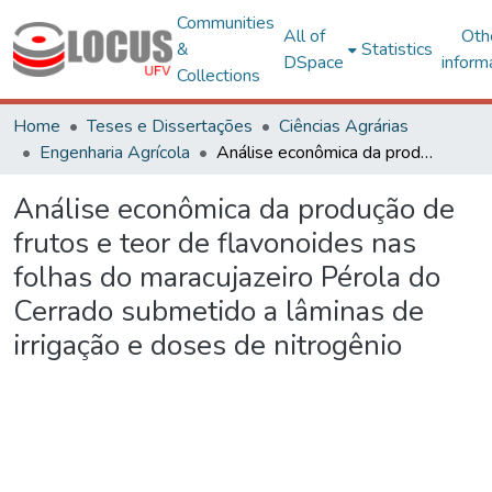
Communities
All of
Oth
&
Statistics
DSpace
inform
Collections
Home
Teses e Dissertações
Ciências Agrárias
Engenharia Agrícola
Análise econômica da produção de frutos e teor de flavonoides nas folhas do maracujazeiro Pérola do Cerrado submetido a lâminas de irrigação e doses de nitrogênio
Análise econômica da produção de
frutos e teor de flavonoides nas
folhas do maracujazeiro Pérola do
Cerrado submetido a lâminas de
irrigação e doses de nitrogênio