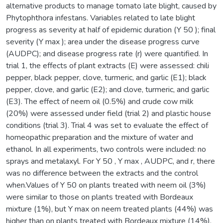
alternative products to manage tomato late blight, caused by
Phytophthora infestans. Variables related to late blight
progress as severity at half of epidemic duration (Y 50 ); final
severity (Y max ); area under the disease progress curve
(AUDPC); and disease progress rate (r) were quantified. In
trial 1, the effects of plant extracts (E) were assessed: chili
pepper, black pepper, clove, turmeric, and garlic (E1); black
pepper, clove, and garlic (E2); and clove, turmeric, and garlic
(E3). The effect of neem oil (0.5%) and crude cow milk
(20%) were assessed under field (trial 2) and plastic house
conditions (trial 3). Trial 4 was set to evaluate the effect of
homeopathic preparation and the mixture of water and
ethanol. In all experiments, two controls were included: no
sprays and metalaxyl. For Y 50 , Y max , AUDPC, and r, there
was no difference between the extracts and the control
when.Values of Y 50 on plants treated with neem oil (3%)
were similar to those on plants treated with Bordeaux
mixture (1%), but Y max on neem treated plants (44%) was
higher than on plants treated with Bordeaux mixture (14%).