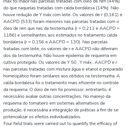
máx foi maior nas parcelas tratadas com óleo de nim (44%)
do que naquelas tratadas com calda bordalesa (14%). Não
houve redução de Y máx com leite. Os valores de r (0,161) e
AACPD (533) foram menores nas parcelas tratadas com o
óleo de nim que nas da testemunha (r = 0,211 e AACPD =
1186) e semelhantes aos estimados no tratamento calda
bordalesa (r = 0,156 e AACPD = 130). Nas parcelas
tratadas com leite, os valores de r e AACPD não diferiram
dos da testemunha. Não houve epidemia de requeima em
cultivo protegido. Os valores de Y 50 , Y máx , AACPD e r
nas parcelas tratadas com mistura água e etanol e preparado
homeopático foram similares aos obtidos na testemunha. A
calda bordalesa foi o tratamento mais eficiente no controle
da requeima. O óleo de nim foi promissor, entretanto, é
necessário avaliar outras concentrações. No manejo da
requeima do tomateiro em sistemas alternativos de
produção, é necessária a integração de práticas a fim de se
potencializar os efeitos individualizados.
Four field trials were carried out to quantify the efficacy of