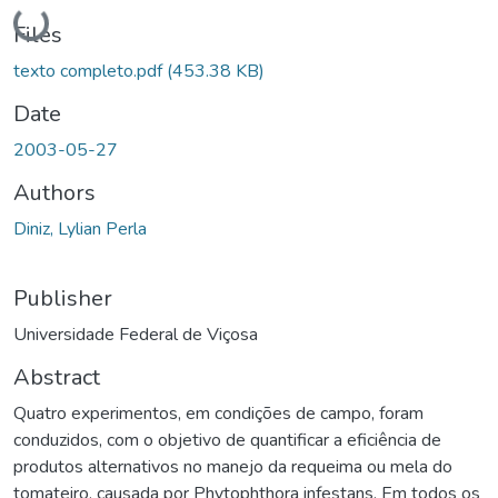
Loading...
Files
texto completo.pdf
(453.38 KB)
Date
2003-05-27
Authors
Diniz, Lylian Perla
Publisher
Universidade Federal de Viçosa
Abstract
Quatro experimentos, em condições de campo, foram
conduzidos, com o objetivo de quantificar a eficiência de
produtos alternativos no manejo da requeima ou mela do
tomateiro, causada por Phytophthora infestans. Em todos os