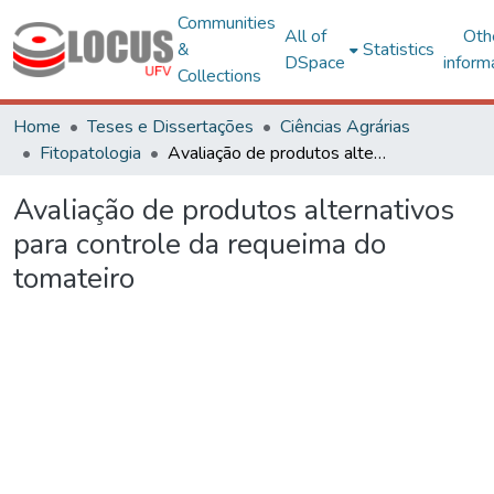
Communities
All of
Oth
&
Statistics
DSpace
inform
Collections
Home
Teses e Dissertações
Ciências Agrárias
Fitopatologia
Avaliação de produtos alternativos para controle da requeima do tomateiro
Avaliação de produtos alternativos
para controle da requeima do
tomateiro