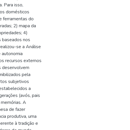
 Para isso,
pos domésticos
e ferramentas do
uradas; 2) mapa da
opriedades; 4)
os baseados nos
ealizou-se a Análise
de autonomia
os recursos externos
s desenvolvem
ibilizados pela
tos subjetivos
 estabelecidos a
gerações (avós, pais
de memórias. A
esa de fazer
cia produtiva, uma
erente à tradição e