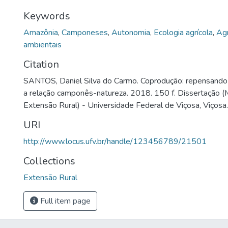
Keywords
Amazônia
,
Camponeses
,
Autonomia
,
Ecologia agrícola
,
Agr
ambientais
Citation
SANTOS, Daniel Silva do Carmo. Coprodução: repensando o
a relação camponês-natureza. 2018. 150 f. Dissertação 
Extensão Rural) - Universidade Federal de Viçosa, Viçosa
URI
http://www.locus.ufv.br/handle/123456789/21501
Collections
Extensão Rural
Full item page