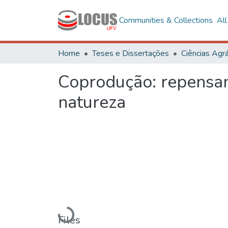
Communities & Collections
Al
Home
Teses e Dissertações
Ciências Agrá
Coprodução: repensan
natureza
Loading...
Files