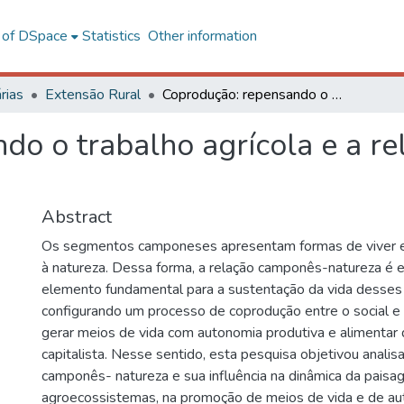
l of DSpace
Statistics
Other information
rias
Extensão Rural
Coprodução: repensando o trabalho agrícola e a relação camponês-natureza
do o trabalho agrícola e a r
Abstract
Os segmentos camponeses apresentam formas de viver e p
à natureza. Dessa forma, a relação camponês-natureza é
elemento fundamental para a sustentação da vida desses s
configurando um processo de coprodução entre o social e 
gerar meios de vida com autonomia produtiva e alimentar 
capitalista. Nesse sentido, esta pesquisa objetivou analis
camponês- natureza e sua influência na dinâmica da pais
agroecossistemas, na promoção de meios de vida e de au