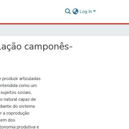
Log In
elação camponês-
roduzir articuladas
 entendida como um
ujeitos sociais,
o natural capaz de
diante do sistema
ar a coprodução
agem dos
tonomia produtiva e