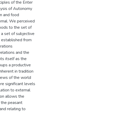
iples of the Enter
alysis of Autonomy
on and food
ernal. We perceived
oods to the set of
a set of subjective
y established from
rations
relations and the
s itself as the
roups a productive
nherent in tradition
iews of the world
e significant levels
ation to external
ion allows the
f the peasant
and relating to