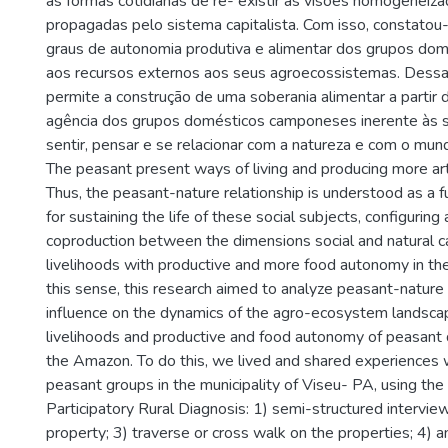
às formas cotidianas de re- existir às visões homogenei
propagadas pelo sistema capitalista. Com isso, constatou
graus de autonomia produtiva e alimentar dos grupos dom
aos recursos externos aos seus agroecossistemas. Dessa
permite a construção de uma soberania alimentar a partir
agência dos grupos domésticos camponeses inerente às 
sentir, pensar e se relacionar com a natureza e com o mun
The peasant present ways of living and producing more art
Thus, the peasant-nature relationship is understood as a
for sustaining the life of these social subjects, configuring
coproduction between the dimensions social and natural c
livelihoods with productive and more food autonomy in the 
this sense, this research aimed to analyze peasant-nature
influence on the dynamics of the agro-ecosystem landsca
livelihoods and productive and food autonomy of peasant 
the Amazon. To do this, we lived and shared experiences 
peasant groups in the municipality of Viseu- PA, using the 
Participatory Rural Diagnosis: 1) semi-structured intervie
property; 3) traverse or cross walk on the properties; 4) a