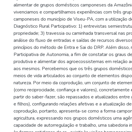
alimentar de grupos domésticos camponeses da Amazônia.
vivenciamos e compartilhamos experiências com três gru
camponeses do município de Viseu-PA, com a utilização d
Diagnóstico Rural Participativo: 1) entrevistas semiestrut
propriedade; 3) travessia ou caminhada transversal nas pr
análise do fluxo de entradas e saídas de recursos divers
princípios do método de Entra e Sai do DRP. Além disso, r
Participativa de Autonomia, a fim de constatar os graus 
produtiva e alimentar dos agroecossistemas em relação a
aos mesmos. Percebemos que os três grupos doméstico
meios de vida articulados ao conjunto de elementos dispon
natureza. Por meio da coprodução, um conjunto de elemen
(como reciprocidade, confiança e valores), concretamente
partir do saber-fazer, são repassados e atualizados entre 
e filhos), configurando relações afetivas e a atualização 
coprodução, portanto, apresenta-se como a forma campon
agricultura, expressando nos grupos domésticos uma agên
capacidade de autorregulação e trabalho, uma sabedoria in