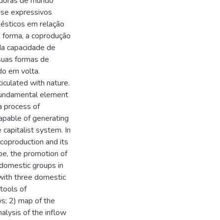
zadoras de mundo
-se expressivos
ésticos em relação
 forma, a coprodução
 da capacidade de
suas formas de
do em volta.
iculated with nature.
 fundamental element
 a process of
apable of generating
capitalist system. In
 coproduction and its
pe, the promotion of
domestic groups in
with three domestic
tools of
ws; 2) map of the
nalysis of the inflow