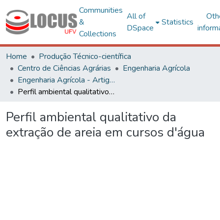
Communities
All of
Oth
&
Statistics
DSpace
inform
Collections
Home
Produção Técnico-científica
Centro de Ciências Agrárias
Engenharia Agrícola
Engenharia Agrícola - Artigos
Perfil ambiental qualitativo da extração de areia em cursos d'água
Perfil ambiental qualitativo da
extração de areia em cursos d'água