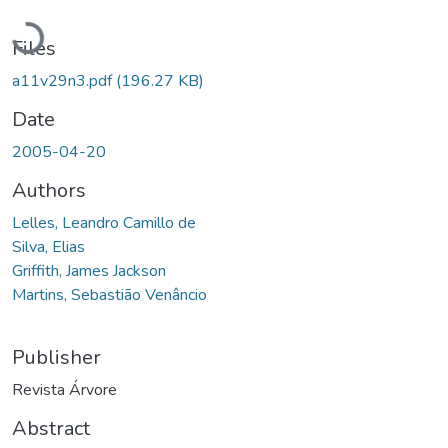
Loading...
Files
a11v29n3.pdf
(196.27 KB)
Date
2005-04-20
Authors
Lelles, Leandro Camillo de
Silva, Elias
Griffith, James Jackson
Martins, Sebastião Venâncio
Publisher
Revista Árvore
Abstract