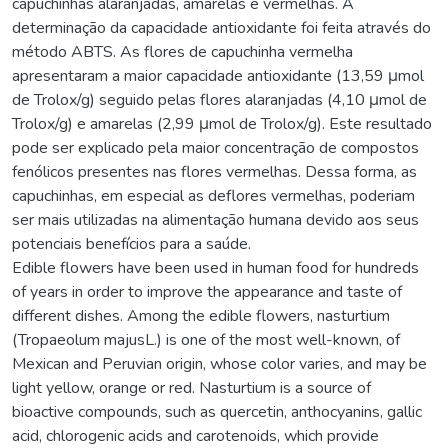
capuchinhas alaranjadas, amarelas e vermelhas. A
determinação da capacidade antioxidante foi feita através do
método ABTS. As flores de capuchinha vermelha
apresentaram a maior capacidade antioxidante (13,59 μmol
de Trolox/g) seguido pelas flores alaranjadas (4,10 μmol de
Trolox/g) e amarelas (2,99 μmol de Trolox/g). Este resultado
pode ser explicado pela maior concentração de compostos
fenólicos presentes nas flores vermelhas. Dessa forma, as
capuchinhas, em especial as deflores vermelhas, poderiam
ser mais utilizadas na alimentação humana devido aos seus
potenciais benefícios para a saúde.
Edible flowers have been used in human food for hundreds
of years in order to improve the appearance and taste of
different dishes. Among the edible flowers, nasturtium
(Tropaeolum majusL.) is one of the most well-known, of
Mexican and Peruvian origin, whose color varies, and may be
light yellow, orange or red. Nasturtium is a source of
bioactive compounds, such as quercetin, anthocyanins, gallic
acid, chlorogenic acids and carotenoids, which provide