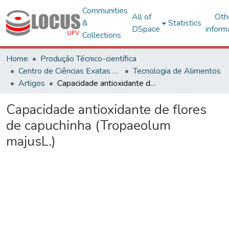
Communities
All of
Oth
&
Statistics
DSpace
inform
Collections
Home
Produção Técnico-científica
Centro de Ciências Exatas e Tecnológicas
Tecnologia de Alimentos
Artigos
Capacidade antioxidante de flores de capuchinha (Tropaeolum majusL.)
Capacidade antioxidante de flores
de capuchinha (Tropaeolum
majusL.)