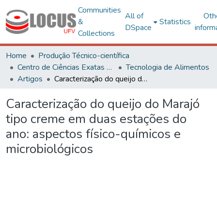
Communities
All of
Oth
&
Statistics
DSpace
inform
Collections
Home
Produção Técnico-científica
Centro de Ciências Exatas e Tecnológicas
Tecnologia de Alimentos
Artigos
Caracterização do queijo do Marajó tipo creme em duas estações do ano: aspectos físico-químicos e microbiológicos
Caracterização do queijo do Marajó
tipo creme em duas estações do
ano: aspectos físico-químicos e
microbiológicos