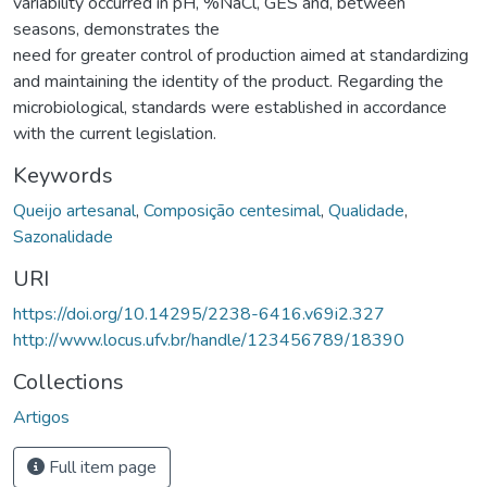
variability occurred in pH, %NaCl, GES and, between
seasons, demonstrates the
need for greater control of production aimed at standardizing
and maintaining the identity of the product. Regarding the
microbiological, standards were established in accordance
with the current legislation.
Keywords
Queijo artesanal
,
Composição centesimal
,
Qualidade
,
Sazonalidade
URI
https://doi.org/10.14295/2238-6416.v69i2.327
http://www.locus.ufv.br/handle/123456789/18390
Collections
Artigos
Full item page