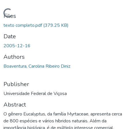
ding...
Files
texto completo.pdf
(379.25 KB)
Date
2005-12-16
Authors
Boaventura, Carolina Ribeiro Diniz
Publisher
Universidade Federal de Viçosa
Abstract
O gênero Eucalyptus, da família Myrtaceae, apresenta cerca
de 800 espécies e vários híbridos naturais. Além da
importância biológica, é de múltiplo interesse comercial,