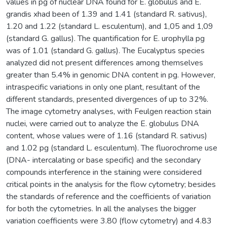
values in pg of nuclear DNA found for E. globulus and E.
grandis xhad been of 1.39 and 1.41 (standard R. sativus),
1.20 and 1.22 (standard L. esculentum), and 1,05 and 1,09
(standard G. gallus). The quantification for E. urophylla pg
was of 1.01 (standard G. gallus). The Eucalyptus species
analyzed did not present differences among themselves
greater than 5.4% in genomic DNA content in pg. However,
intraspecific variations in only one plant, resultant of the
different standards, presented divergences of up to 32%.
The image cytometry analyses, with Feulgen reaction stain
nuclei, were carried out to analyze the E. globulus DNA
content, whose values were of 1.16 (standard R. sativus)
and 1.02 pg (standard L. esculentum). The fluorochrome use
(DNA- intercalating or base specific) and the secondary
compounds interference in the staining were considered
critical points in the analysis for the flow cytometry; besides
the standards of reference and the coefficients of variation
for both the cytometries. In all the analyses the bigger
variation coefficients were 3.80 (flow cytometry) and 4.83