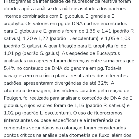
Histogramas da intensidade de fluorescência relativa foram
obtidos após a análise dos núcleos isolados dos padrões
internos combinados com E. globulus, E. grandis e E.
urophylla. Os valores em pg de DNA nuclear encontrados
para E. globulus e E. grandis foram de 1,39 e 1,41 (padrão R.
sativus), 1,20 e 1,22 (padrão L. esculentum), e 1,05 e 1,09
(padrão G. gallus). A quantificação para E. urophylla foi de
1,01 pg (padrão G. gallus). As espécies de Eucalyptus
analisadas não apresentaram diferenças entre si maiores que
5,4% no conteúdo de DNA do genoma em pg. Todavia,
variações em uma única planta, resultantes dos diferentes
padrões, apresentaram divergências de até 32%. A
citometria de imagem, dos núcleos corados pela reação de
Feulgen, foi realizada para analisar o conteúdo de DNA de E.
globulus, cujos valores foram de 1,16 (padrão R. sativus) e
1,02 pg (padrão L. esculentum). O uso de fluorocromos
(intercalantes ou base específicos) e a interferência de
compostos secundários na coloração foram considerados
pontos críticos na análise pela citometria de fluxo; além dos