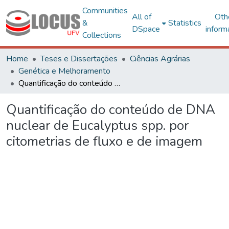
Communities
All of
Oth
&
Statistics
DSpace
inform
Collections
Home
Teses e Dissertações
Ciências Agrárias
Genética e Melhoramento
Quantificação do conteúdo de DNA nuclear de Eucalyptus spp. por citometrias de fluxo e de imagem
Quantificação do conteúdo de DNA
nuclear de Eucalyptus spp. por
citometrias de fluxo e de imagem