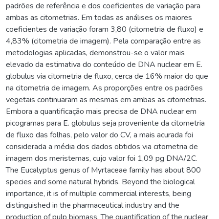
padrões de referência e dos coeficientes de variação para
ambas as citometrias. Em todas as análises os maiores
coeficientes de variação foram 3,80 (citometria de fluxo) e
4,83% (citometria de imagem). Pela comparação entre as
metodologias aplicadas, demonstrou-se o valor mais
elevado da estimativa do conteúdo de DNA nuclear em E.
globulus via citometria de fluxo, cerca de 16% maior do que
na citometria de imagem. As proporções entre os padrões
vegetais continuaram as mesmas em ambas as citometrias.
Embora a quantificação mais precisa de DNA nuclear em
picogramas para E. globulus seja proveniente da citometria
de fluxo das folhas, pelo valor do CV, a mais acurada foi
considerada a média dos dados obtidos via citometria de
imagem dos meristemas, cujo valor foi 1,09 pg DNA/2C.
The Eucalyptus genus of Myrtaceae family has about 800
species and some natural hybrids. Beyond the biological
importance, it is of multiple commercial interests, being
distinguished in the pharmaceutical industry and the
production of pulp biomass. The quantification of the nuclear