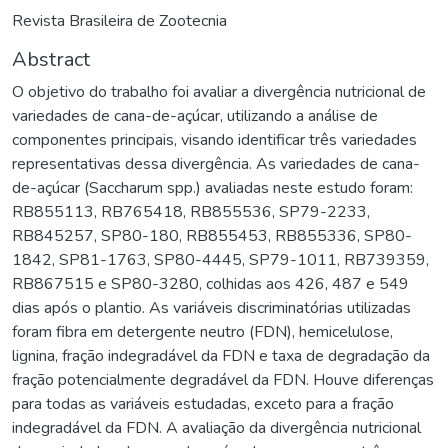
Revista Brasileira de Zootecnia
Abstract
O objetivo do trabalho foi avaliar a divergência nutricional de
variedades de cana-de-açúcar, utilizando a análise de
componentes principais, visando identificar três variedades
representativas dessa divergência. As variedades de cana-
de-açúcar (Saccharum spp.) avaliadas neste estudo foram:
RB855113, RB765418, RB855536, SP79-2233,
RB845257, SP80-180, RB855453, RB855336, SP80-
1842, SP81-1763, SP80-4445, SP79-1011, RB739359,
RB867515 e SP80-3280, colhidas aos 426, 487 e 549
dias após o plantio. As variáveis discriminatórias utilizadas
foram fibra em detergente neutro (FDN), hemicelulose,
lignina, fração indegradável da FDN e taxa de degradação da
fração potencialmente degradável da FDN. Houve diferenças
para todas as variáveis estudadas, exceto para a fração
indegradável da FDN. A avaliação da divergência nutricional