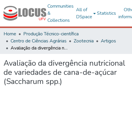
Communities
All of
Oth
&
Statistics
DSpace
inform
Collections
Home
Produção Técnico-científica
Centro de Ciências Agrárias
Zootecnia
Artigos
Avaliação da divergência nutricional de variedades de cana-de-açúcar (Saccharum spp.)
Avaliação da divergência nutricional
de variedades de cana-de-açúcar
(Saccharum spp.)