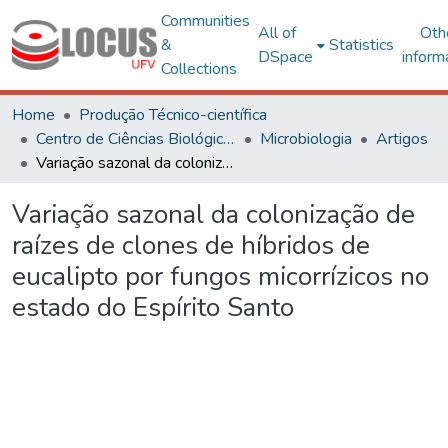
Communities
All of
Oth
&
Statistics
DSpace
inform
Collections
Home
Produção Técnico-científica
Centro de Ciências Biológicas e da Saúde
Microbiologia
Artigos
Variação sazonal da colonização de raízes de clones de híbridos de eucalipto por fungos micorrízicos no estado do Espírito Santo
Variação sazonal da colonização de
raízes de clones de híbridos de
eucalipto por fungos micorrízicos no
estado do Espírito Santo