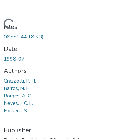
ading...
Files
06.pdf
(44.18 KB)
Date
1998-07
Authors
Grazziotti, P. H.
Barros, N. F.
Borges, A. C.
Neves, J. C. L.
Fonseca, S.
Publisher