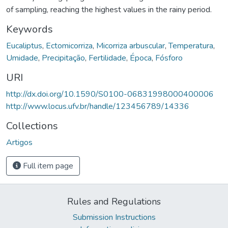
of sampling, reaching the highest values in the rainy period.
Keywords
Eucaliptus
,
Ectomicorriza
,
Micorriza arbuscular
,
Temperatura
,
Umidade
,
Precipitação
,
Fertilidade
,
Época
,
Fósforo
URI
http://dx.doi.org/10.1590/S0100-06831998000400006
http://www.locus.ufv.br/handle/123456789/14336
Collections
Artigos
Full item page
Rules and Regulations
Submission Instructions