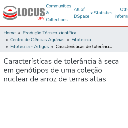
Communities
All of
Oth
&
Statistics
DSpace
inform
Collections
Home
Produção Técnico-científica
Centro de Ciências Agrárias
Fitotecnia
Fitotecnia - Artigos
Características de tolerância à seca em genótipos de uma coleção nuclear de arroz de terras altas
Características de tolerância à seca
em genótipos de uma coleção
nuclear de arroz de terras altas