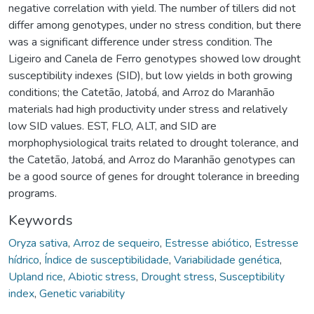
negative correlation with yield. The number of tillers did not
differ among genotypes, under no stress condition, but there
was a significant difference under stress condition. The
Ligeiro and Canela de Ferro genotypes showed low drought
susceptibility indexes (SID), but low yields in both growing
conditions; the Catetão, Jatobá, and Arroz do Maranhão
materials had high productivity under stress and relatively
low SID values. EST, FLO, ALT, and SID are
morphophysiological traits related to drought tolerance, and
the Catetão, Jatobá, and Arroz do Maranhão genotypes can
be a good source of genes for drought tolerance in breeding
programs.
Keywords
Oryza sativa
,
Arroz de sequeiro
,
Estresse abiótico
,
Estresse
hídrico
,
Índice de susceptibilidade
,
Variabilidade genética
,
Upland rice
,
Abiotic stress
,
Drought stress
,
Susceptibility
index
,
Genetic variability