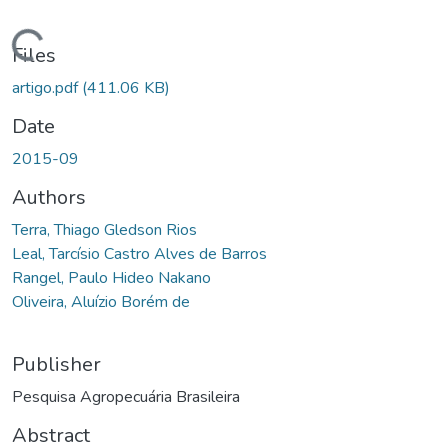
ading...
Files
artigo.pdf
(411.06 KB)
Date
2015-09
Authors
Terra, Thiago Gledson Rios
Leal, Tarcísio Castro Alves de Barros
Rangel, Paulo Hideo Nakano
Oliveira, Aluízio Borém de
Publisher
Pesquisa Agropecuária Brasileira
Abstract