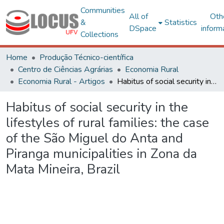
Communities
All of
Oth
&
Statistics
DSpace
inform
Collections
Home
Produção Técnico-científica
Centro de Ciências Agrárias
Economia Rural
Economia Rural - Artigos
Habitus of social security in the lifestyles of rural families: the case of the São Miguel do Anta and Piranga municipalities in Zona da Mata Mineira, Brazil
Habitus of social security in the
lifestyles of rural families: the case
of the São Miguel do Anta and
Piranga municipalities in Zona da
Mata Mineira, Brazil