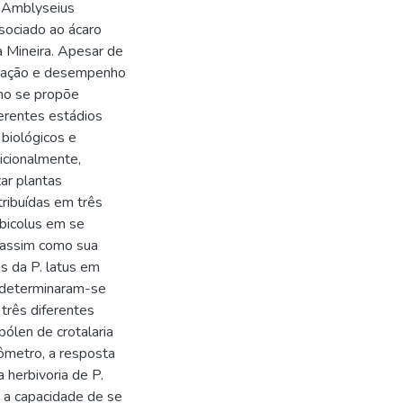
o Amblyseius
sociado ao ácaro
 Mineira. Apesar de
edação e desempenho
lho se propõe
erentes estádios
 biológicos e
icionalmente,
ar plantas
tribuídas em três
rbicolus em se
, assim como sua
s da P. latus em
, determinaram-se
três diferentes
pólen de crotalaria
atômetro, a resposta
 herbivoria de P.
 a capacidade de se