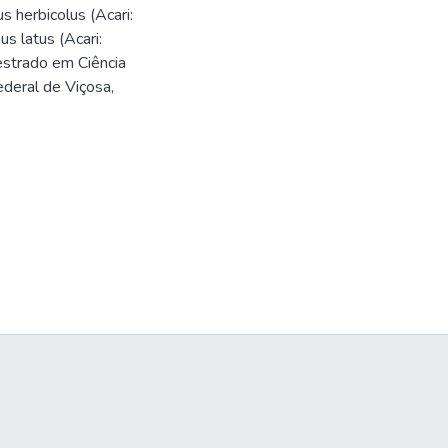
 herbicolus (Acari:
s latus (Acari:
estrado em Ciência
deral de Viçosa,