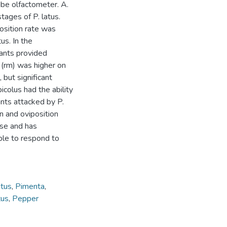
tube olfactometer. A.
stages of P. latus.
osition rate was
us. In the
lants provided
e (rm) was higher on
 but significant
colus had the ability
ants attacked by P.
n and oviposition
use and has
ble to respond to
tus
,
Pimenta
,
tus
,
Pepper