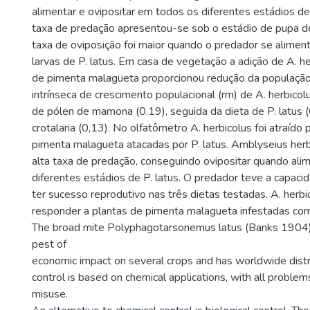
alimentar e ovipositar em todos os diferentes estádios de 
taxa de predação apresentou-se sob o estádio de pupa de
taxa de oviposição foi maior quando o predador se alimen
larvas de P. latus. Em casa de vegetação a adição de A. he
de pimenta malagueta proporcionou redução da população 
intrínseca de crescimento populacional (rm) de A. herbicolu
de pólen de mamona (0.19), seguida da dieta de P. latus 
crotalaria (0,13). No olfatômetro A. herbicolus foi atraído 
pimenta malagueta atacadas por P. latus. Amblyseius her
alta taxa de predação, conseguindo ovipositar quando al
diferentes estádios de P. latus. O predador teve a capac
ter sucesso reprodutivo nas três dietas testadas. A. herbi
responder a plantas de pimenta malagueta infestadas com 
The broad mite Polyphagotarsonemus latus (Banks 1904) 
pest of
economic impact on several crops and has worldwide distrib
control is based on chemical applications, with all proble
misuse.