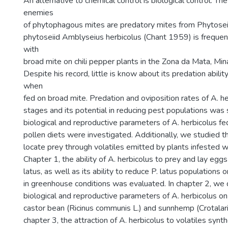
An alternative to chemical control is biological control. Th
enemies
of phytophagous mites are predatory mites from Phytoseii
phytoseiid Amblyseius herbicolus (Chant 1959) is frequen
with
broad mite on chili pepper plants in the Zona da Mata, Mina
Despite his record, little is know about its predation abil
when
fed on broad mite. Predation and oviposition rates of A. he
stages and its potential in reducing pest populations was 
biological and reproductive parameters of A. herbicolus fe
pollen diets were investigated. Additionally, we studied th
locate prey through volatiles emitted by plants infested whi
Chapter 1, the ability of A. herbicolus to prey and lay eggs
latus, as well as its ability to reduce P. latus populations o
in greenhouse conditions was evaluated. In chapter 2, we
biological and reproductive parameters of A. herbicolus on 
castor bean (Ricinus communis L.) and sunnhemp (Crotalaria
chapter 3, the attraction of A. herbicolus to volatiles syn