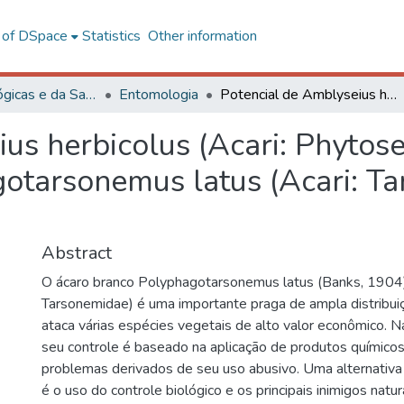
l of DSpace
Statistics
Other information
Ciências Biológicas e da Saúde
Entomologia
Potencial de Amblyseius herbicolus (Acari: Phytoseiidae) para o controle biológico de Polyphagotarsonemus latus (Acari: Tarsonemidae) em pimenta malagueta
us herbicolus (Acari: Phytose
gotarsonemus latus (Acari: T
Abstract
O ácaro branco Polyphagotarsonemus latus (Banks, 1904) 
Tarsonemidae) é uma importante praga de ampla distribui
ataca várias espécies vegetais de alto valor econômico. N
seu controle é baseado na aplicação de produtos químico
problemas derivados de seu uso abusivo. Uma alternativa 
é o uso do controle biológico e os principais inimigos natu