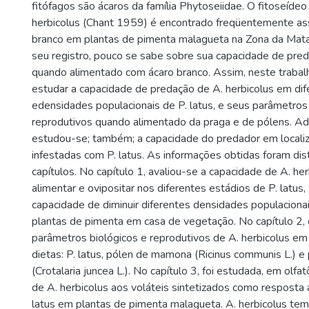
fitófagos são ácaros da família Phytoseiidae. O fitoseíde
herbicolus (Chant 1959) é encontrado freqüentemente as
branco em plantas de pimenta malagueta na Zona da Mata
seu registro, pouco se sabe sobre sua capacidade de pr
quando alimentado com ácaro branco. Assim, neste traba
estudar a capacidade de predação de A. herbicolus em dif
edensidades populacionais de P. latus, e seus parâmetros
reprodutivos quando alimentado da praga e de pólens. Ad
estudou-se; também; a capacidade do predador em localiz
infestadas com P. latus. As informações obtidas foram dis
capítulos. No capítulo 1, avaliou-se a capacidade de A. he
alimentar e ovipositar nos diferentes estádios de P. latus
capacidade de diminuir diferentes densidades populacionai
plantas de pimenta em casa de vegetação. No capítulo 2
parâmetros biológicos e reprodutivos de A. herbicolus em 
dietas: P. latus, pólen de mamona (Ricinus communis L.) e 
(Crotalaria juncea L.). No capítulo 3, foi estudada, em olf
de A. herbicolus aos voláteis sintetizados como resposta a
latus em plantas de pimenta malagueta. A. herbicolus tem