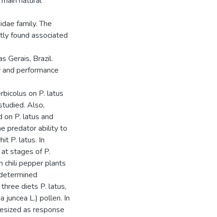
e main natural
dae family. The
tly found associated
s Gerais, Brazil.
ity and performance
rbicolus on P. latus
studied. Also,
d on P. latus and
e predator ability to
t P. latus. In
 at stages of P.
n chili pepper plants
 determined
three diets P. latus,
 juncea L.) pollen. In
thesized as response