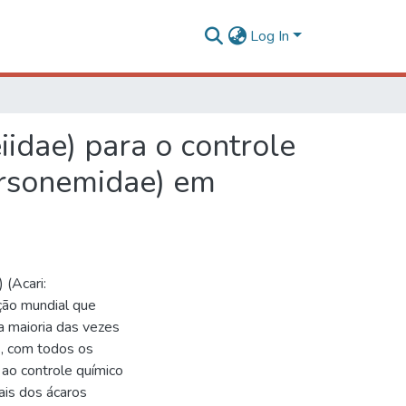
Log In
iidae) para o controle
arsonemidae) em
(Acari:
ção mundial que
a maioria das vezes
s, com todos os
ao controle químico
rais dos ácaros