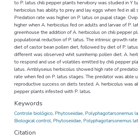
to P. latus chili pepper plants hervibory was studied in Y 
herbicolus has ability to prey and lay eggs when fed in all 
Predation rate was higher on P. latus on pupal stage. Ovip
higher when A. herbicolus fed on adults and larvae of P. lat
greenhouse the addition of A. herbicolus on chili pepper p
populational reduction of P. latus. The intrinsic growth rat
diet of castor bean pollen diet, followed by diet of P. latus,
different was observed whit sunnhemp pollen diet. A. herbi
to respond and use of volatiles emitted by chili pepper pl
latus. Amblyseius herbicolus showed high rate of predatio
rate when fed on P. latus stages. The predator was able 
reproductive success on diets tested. A. herbicolus was a
pepper plants infested with P. latus.
Keywords
Controle biológico
,
Phytoseiidae
,
Polyphagotarsonemus la
Biological control
,
Phytoseiidae
,
Polyphagotarsonemus la
Citation