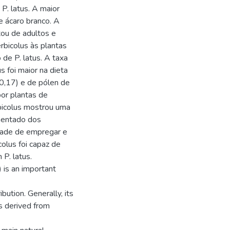
P. latus. A maior
 ácaro branco. A
tou de adultos e
rbicolus às plantas
de P. latus. A taxa
s foi maior na dieta
(0,17) e de pólen de
por plantas de
bicolus mostrou uma
imentado dos
idade de empregar e
colus foi capaz de
P. latus.
is an important
ution. Generally, its
ms derived from