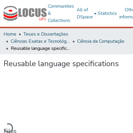
Communities
All of
Oth
&
Statistics
DSpace
inform
Collections
Home
Teses e Dissertações
Ciências Exatas e Tecnológicas
Ciência da Computação
Reusable language specifications
Reusable language specifications
Loading...
Files