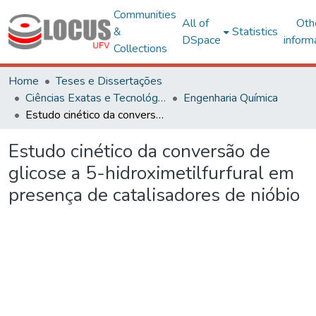
Communities
All of
Oth
&
Statistics
DSpace
inform
Collections
Home
Teses e Dissertações
Ciências Exatas e Tecnológicas
Engenharia Química
Estudo cinético da conversão de glicose a 5-hidroximetilfurfural em presença de catalisadores de nióbio
Estudo cinético da conversão de
glicose a 5-hidroximetilfurfural em
presença de catalisadores de nióbio