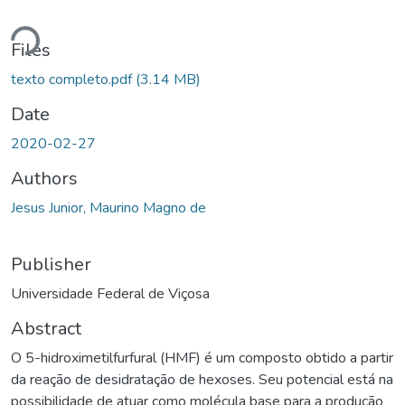
Loading...
Files
texto completo.pdf
(3.14 MB)
Date
2020-02-27
Authors
Jesus Junior, Maurino Magno de
Publisher
Universidade Federal de Viçosa
Abstract
O 5-hidroximetilfurfural (HMF) é um composto obtido a partir
da reação de desidratação de hexoses. Seu potencial está na
possibilidade de atuar como molécula base para a produção