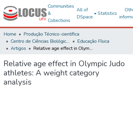
Communities
All of
Oth
&
Statistics
DSpace
inform
Collections
Home
Produção Técnico-científica
Centro de Ciências Biológicas e da Saúde
Educação Física
Artigos
Relative age effect in Olympic Judo athletes: A weight category analysis
Relative age effect in Olympic Judo
athletes: A weight category
analysis