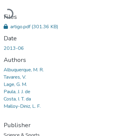
Loading...
Files
artigo.pdf
(301.36 KB)
Date
2013-06
Authors
Albuquerque, M. R.
Tavares, V.
Lage, G. M.
Paula, J. J. de
Costa, I. T. da
Malloy-Diniz, L. F.
Publisher
Science & Sports