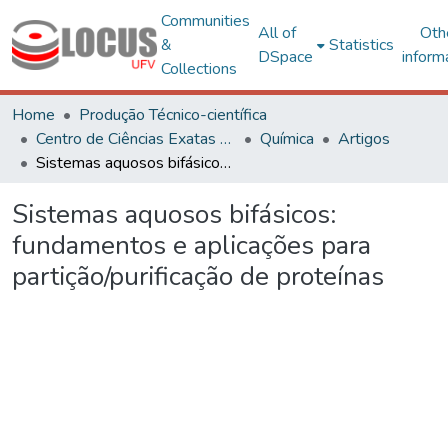
Communities
All of
Oth
&
Statistics
DSpace
inform
Collections
Home
Produção Técnico-científica
Centro de Ciências Exatas e Tecnológicas
Química
Artigos
Sistemas aquosos bifásicos: fundamentos e aplicações para partição/purificação de proteínas
Sistemas aquosos bifásicos:
fundamentos e aplicações para
partição/purificação de proteínas