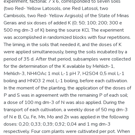
experiment, factorial: 7 x 6, corresponded to seven soils
(two Red- Yellow Latosols, one Red Latosol, two
Cambisols, two Red- Yellow Argisols) of the State of Minas
Gerais and six doses of added K (0; 50; 100; 200; 300 e
500 mg dm-3 of K) being the source KCl. The experiment
was accomplished in randomized blocks with four repetitions.
The liming, in the soils that needed it, and the doses of K
were applied simultaneously, being the soils incubated by a
period of 35 d. After that period, subsamples were collected
for the determination of the K available by Mehlich-1,
Mehlich-3, NH4OAc 1 mol L-1 pH 7, H2SO4 0,5 mol L-1
boiling and HNO3 2 mol L-1 boiling, before each cultivation.
In the moment of the planting, the application of the doses of
P and S was in agreement with the remaining P of each soil;
a dose of 100 mg dm-3 of N was also applied. During the
transport of each cultivation, a weekly dose of 50 mg dm-3
of N e B, Cu, Fe, Mn, Mo and Zn was applied in the following
doses: 0,20; 0,33; 0,39; 0,92; 0,04 and 1 mg dm-3
respectively. Four corn plants were cultivated per pot. When