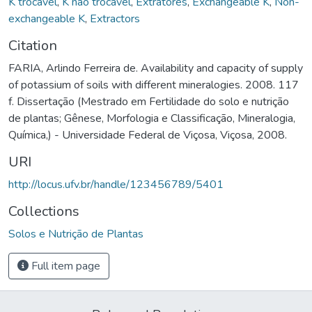
K trocável
,
K não trocável
,
Extratores
,
Exchangeable K
,
Non-
exchangeable K
,
Extractors
Citation
FARIA, Arlindo Ferreira de. Availability and capacity of supply
of potassium of soils with different mineralogies. 2008. 117
f. Dissertação (Mestrado em Fertilidade do solo e nutrição
de plantas; Gênese, Morfologia e Classificação, Mineralogia,
Química,) - Universidade Federal de Viçosa, Viçosa, 2008.
URI
http://locus.ufv.br/handle/123456789/5401
Collections
Solos e Nutrição de Plantas
Full item page