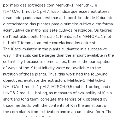
por meio das extrações com Mehlich-1, Mehlich-3 e
NH4OAc 1 mol L-1 pH 7. Isso indica que esses extratores
foram adequados para estimar a disponibilidade de K durante
o crescimento das plantas para o primeiro cultivo e em forma
acumulativa de milho nos sete cultivos realizados. Os teores
de K extraídos pelo Mehlich-1, Mehlich-3 e NH4OAc 1 mol
L-1 pH 7 foram altamente correlacionados entre si.
The K accumulated in the plants cultivated in a successive
way in the soils can be larger than the amount available in the
soil initially, because in some cases, there is the participation
of ways of the K that initially were not available to the
nutrition of those plants. Thus, this work had the following
objectives: evaluate the extractors Mehlich-1, Mehlich-3,
NH4OAc 1 mol L-1 pH 7, H2SO4 0,5 mol L-1 boiling and e
HNO3 2 mol L-1 boiling, as measures of availability of K in a
short and long term; correlate the tenors of K obtained by
those methods, with the contents of K in the aerial part of
the corn plants from cultivation and in accumulative form. The