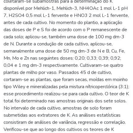
coletaram-se subamostras para a determinação do K
disponível por Mehlich-1, Mehlich-3, NH4OAc 1 mol L-1 pH
7, H2SO4 0,5 mol L-1 fervente e HNO3 2 mol L-1 fervente,
antes de cada cultivo. No momento do plantio, a aplicação
das doses de P e S foi de acordo com o P remanescente de
cada solo; aplicou-se, também uma dose de 100 mg dm-3
de N. Durante a condução de cada cultivo, aplicou-se,
semanalmente uma dose de 50 mg dm-3 de N e B, Cu, Fe,
Mn, Mo e Zn nas seguintes doses: 0,20; 0,33; 0,39; 0,92;
0,04 e 1 mg dm-3 respectivamente. Cultivaram-se quatro
plantas de milho por vaso. Passados 45 d de cultivo,
cortaram-se as plantas, que foram secas, moídas em moinho
tipo Wiley e mineralizadas pela mistura nítricoperclórica (3:1);
esse procedimento realizou-se para cada cultivo. O teor de K
total foi determinado nas amostras originais dos sete solos.
No intervalo de cada cultivo, amostras de solo foram
submetidas aos extratores de K. As análises estatísticas
consistiram de análises de variância, regressão e correlação.
Verificou-se que ao longo dos cultivos os teores de K