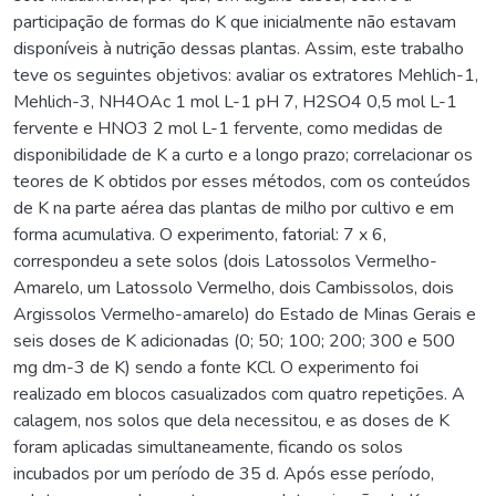
participação de formas do K que inicialmente não estavam
disponíveis à nutrição dessas plantas. Assim, este trabalho
teve os seguintes objetivos: avaliar os extratores Mehlich-1,
Mehlich-3, NH4OAc 1 mol L-1 pH 7, H2SO4 0,5 mol L-1
fervente e HNO3 2 mol L-1 fervente, como medidas de
disponibilidade de K a curto e a longo prazo; correlacionar os
teores de K obtidos por esses métodos, com os conteúdos
de K na parte aérea das plantas de milho por cultivo e em
forma acumulativa. O experimento, fatorial: 7 x 6,
correspondeu a sete solos (dois Latossolos Vermelho-
Amarelo, um Latossolo Vermelho, dois Cambissolos, dois
Argissolos Vermelho-amarelo) do Estado de Minas Gerais e
seis doses de K adicionadas (0; 50; 100; 200; 300 e 500
mg dm-3 de K) sendo a fonte KCl. O experimento foi
realizado em blocos casualizados com quatro repetições. A
calagem, nos solos que dela necessitou, e as doses de K
foram aplicadas simultaneamente, ficando os solos
incubados por um período de 35 d. Após esse período,