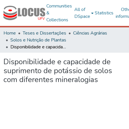
Communities
All of
Oth
&
Statistics
DSpace
inform
Collections
Home
Teses e Dissertações
Ciências Agrárias
Solos e Nutrição de Plantas
Disponibilidade e capacidade de suprimento de potássio de solos com diferentes mineralogias
Disponibilidade e capacidade de
suprimento de potássio de solos
com diferentes mineralogias