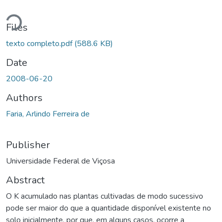
Loading...
Files
texto completo.pdf
(588.6 KB)
Date
2008-06-20
Authors
Faria, Arlindo Ferreira de
Publisher
Universidade Federal de Viçosa
Abstract
O K acumulado nas plantas cultivadas de modo sucessivo
pode ser maior do que a quantidade disponível existente no
solo inicialmente, por que, em alguns casos, ocorre a